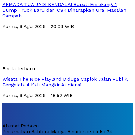
ARMADA TUA JADI KENDALA! Bupati Enrekang: 1
Dump Truck Baru dari CSR Diharapkan Urai Masalah
Sampah
Kamis, 6 Agu 2026 - 20:09 WIB
Berita terbaru
Wisata The Nice Playland Diduga Caplok Jalan Publik,
Pengelola 4 Kali Mangkir Audiensi
Kamis, 6 Agu 2026 - 18:52 WIB
Alamat Redaksi
Perumahan Bahtera Madya Residence blok i 24