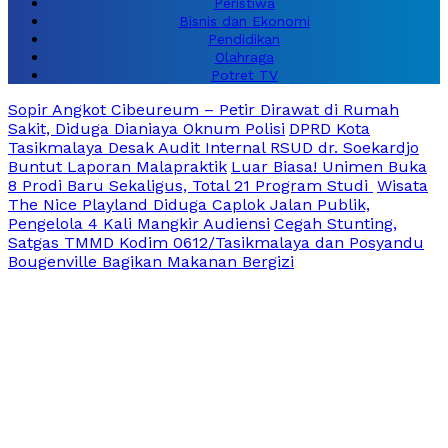
Peristiwa
Bisnis dan Ekonomi
Pendidikan
Olahraga
Potret TV
Sopir Angkot Cibeureum – Petir Dirawat di Rumah
Sakit, Diduga Dianiaya Oknum Polisi
DPRD Kota
Tasikmalaya Desak Audit Internal RSUD dr. Soekardjo
Buntut Laporan Malapraktik
Luar Biasa! Unimen Buka
8 Prodi Baru Sekaligus, Total 21 Program Studi
Wisata
The Nice Playland Diduga Caplok Jalan Publik,
Pengelola 4 Kali Mangkir Audiensi
Cegah Stunting,
Satgas TMMD Kodim 0612/Tasikmalaya dan Posyandu
Bougenville Bagikan Makanan Bergizi