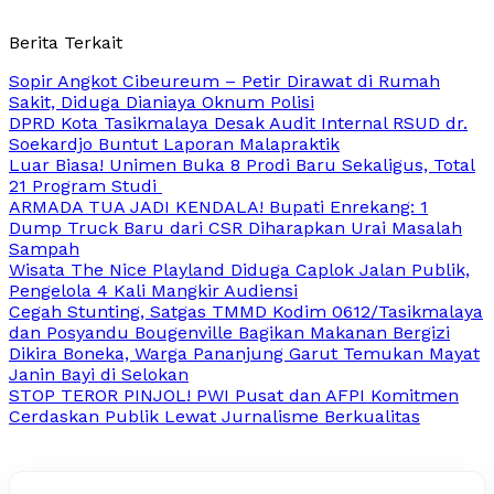
Berita Terkait
Sopir Angkot Cibeureum – Petir Dirawat di Rumah
Sakit, Diduga Dianiaya Oknum Polisi
DPRD Kota Tasikmalaya Desak Audit Internal RSUD dr.
Soekardjo Buntut Laporan Malapraktik
Luar Biasa! Unimen Buka 8 Prodi Baru Sekaligus, Total
21 Program Studi
ARMADA TUA JADI KENDALA! Bupati Enrekang: 1
Dump Truck Baru dari CSR Diharapkan Urai Masalah
Sampah
Wisata The Nice Playland Diduga Caplok Jalan Publik,
Pengelola 4 Kali Mangkir Audiensi
Cegah Stunting, Satgas TMMD Kodim 0612/Tasikmalaya
dan Posyandu Bougenville Bagikan Makanan Bergizi
Dikira Boneka, Warga Pananjung Garut Temukan Mayat
Janin Bayi di Selokan
STOP TEROR PINJOL! PWI Pusat dan AFPI Komitmen
Cerdaskan Publik Lewat Jurnalisme Berkualitas