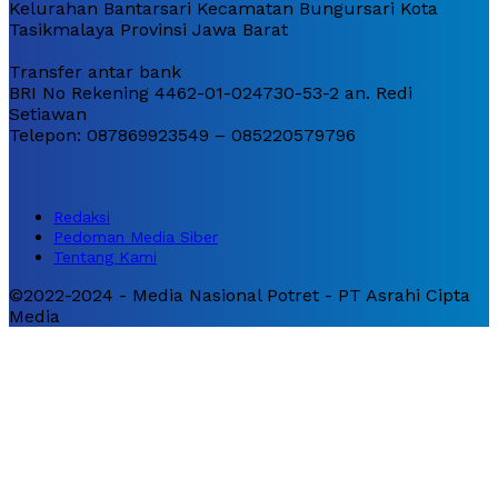
Kelurahan Bantarsari Kecamatan Bungursari Kota
Tasikmalaya Provinsi Jawa Barat
Transfer antar bank
BRI No Rekening 4462-01-024730-53-2 an. Redi
Setiawan
Telepon: 087869923549 – 085220579796
Redaksi
Pedoman Media Siber
Tentang Kami
©2022-2024 - Media Nasional Potret - PT Asrahi Cipta
Media