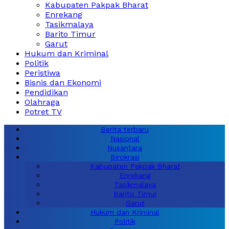
Kabupaten Pakpak Bharat
Enrekang
Tasikmalaya
Barito Timur
Garut
Hukum dan Kriminal
Politik
Peristiwa
Bisnis dan Ekonomi
Pendidikan
Olahraga
Potret TV
Berita terbaru
Nasional
Nusantara
Birokrasi
Kabupaten Pakpak Bharat
Enrekang
Tasikmalaya
Barito Timur
Garut
Hukum dan Kriminal
Politik