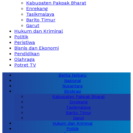
Kabupaten Pakpak Bharat
Enrekang
Tasikmalaya
Barito Timur
Garut
Hukum dan Kriminal
Politik
Peristiwa
Bisnis dan Ekonomi
Pendidikan
Olahraga
Potret TV
Berita terbaru
Nasional
Nusantara
Birokrasi
Kabupaten Pakpak Bharat
Enrekang
Tasikmalaya
Barito Timur
Garut
Hukum dan Kriminal
Politik