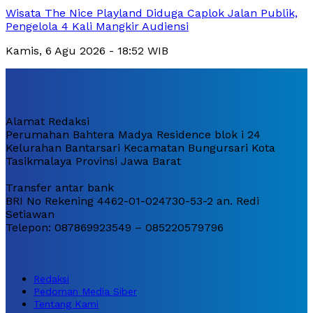
Wisata The Nice Playland Diduga Caplok Jalan Publik,
Pengelola 4 Kali Mangkir Audiensi
Kamis, 6 Agu 2026 - 18:52 WIB
Alamat Redaksi
Perumahan Bahtera Madya Residence blok i 24
Kelurahan Bantarsari Kecamatan Bungursari Kota
Tasikmalaya Provinsi Jawa Barat
Transfer antar bank
BRI No Rekening 4462-01-024730-53-2 an. Redi
Setiawan
Telepon: 087869923549 – 085220579796
Redaksi
Pedoman Media Siber
Tentang Kami