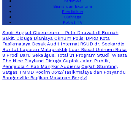
Peristiwa
Bisnis dan Ekonomi
Pendidikan
Olahraga
Potret TV
Sopir Angkot Cibeureum – Petir Dirawat di Rumah
Sakit, Diduga Dianiaya Oknum Polisi
DPRD Kota
Tasikmalaya Desak Audit Internal RSUD dr. Soekardjo
Buntut Laporan Malapraktik
Luar Biasa! Unimen Buka
8 Prodi Baru Sekaligus, Total 21 Program Studi
Wisata
The Nice Playland Diduga Caplok Jalan Publik,
Pengelola 4 Kali Mangkir Audiensi
Cegah Stunting,
Satgas TMMD Kodim 0612/Tasikmalaya dan Posyandu
Bougenville Bagikan Makanan Bergizi