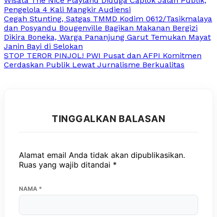
Wisata The Nice Playland Diduga Caplok Jalan Publik,
Pengelola 4 Kali Mangkir Audiensi
Cegah Stunting, Satgas TMMD Kodim 0612/Tasikmalaya
dan Posyandu Bougenville Bagikan Makanan Bergizi
Dikira Boneka, Warga Pananjung Garut Temukan Mayat
Janin Bayi di Selokan
STOP TEROR PINJOL! PWI Pusat dan AFPI Komitmen
Cerdaskan Publik Lewat Jurnalisme Berkualitas
TINGGALKAN BALASAN
Alamat email Anda tidak akan dipublikasikan.
Ruas yang wajib ditandai
*
NAMA
*