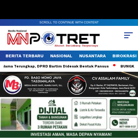
SCROLL TO CONTINUE WITH CONTENT
BERITA TERBARU
NASIONAL
NUSANTARA
BIROKRASI
 Nama Terungkap, DPRD Bartim Didesak Bentuk Pansus
BUNGKAM: Po