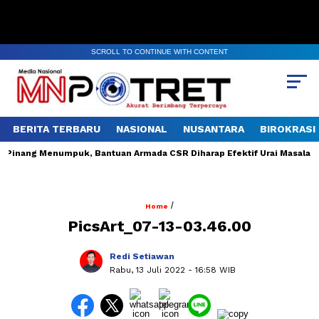
SCROLL TO CONTINUE WITH CONTENT
BERITA TERBARU
NASIONAL
NUSANTARA
BIROKRASI
inang Menumpuk, Bantuan Armada CSR Diharap Efektif Urai Masalah
/
Home
PicsArt_07-13-03.46.00
Redi Setiawan
Rabu, 13 Juli 2022
- 16:58 WIB