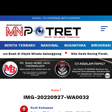
SCROLL TO CONTINUE WITH CONTENT
BERITA TERBARU
NASIONAL
NUSANTARA
BIROKRASI
on Buah di Objek Wisata Galunggung
Situ Gede Kering Parah, Akt
/
Home
IMG-20220927-WA0032
Redi Setiawan