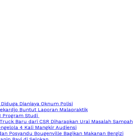
 Diduga Dianiaya Oknum Polisi
oekardjo Buntut Laporan Malapraktik
21 Program Studi
ruck Baru dari CSR Diharapkan Urai Masalah Sampah
ngelola 4 Kali Mangkir Audiensi
an Posyandu Bougenville Bagikan Makanan Bergizi
nin Bayi di Selokan