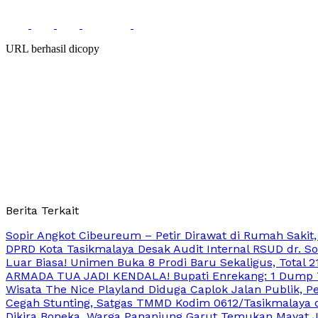
URL berhasil dicopy
Berita Terkait
Sopir Angkot Cibeureum – Petir Dirawat di Rumah Sakit,
DPRD Kota Tasikmalaya Desak Audit Internal RSUD dr. S
Luar Biasa! Unimen Buka 8 Prodi Baru Sekaligus, Total 
ARMADA TUA JADI KENDALA! Bupati Enrekang: 1 Dump T
Wisata The Nice Playland Diduga Caplok Jalan Publik, Pe
Cegah Stunting, Satgas TMMD Kodim 0612/Tasikmalaya d
Dikira Boneka, Warga Pananjung Garut Temukan Mayat Ja