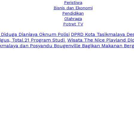
Peristiwa
Bisnis dan Ekonomi
Pendidikan
Olahraga
Potret TV
 Diduga Dianiaya Oknum Polisi
DPRD Kota Tasikmalaya Des
igus, Total 21 Program Studi
Wisata The Nice Playland Di
kmalaya dan Posyandu Bougenville Bagikan Makanan Berg