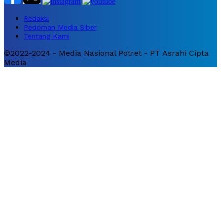
Redaksi
Pedoman Media Siber
Tentang Kami
©2022-2024 - Media Nasional Potret - PT Asrahi Cipta
Media