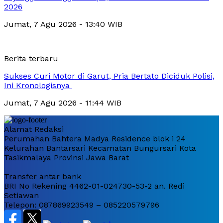
2026
Jumat, 7 Agu 2026 - 13:40 WIB
Berita terbaru
Sukses Curi Motor di Garut, Pria Bertato Diciduk Polisi,
Ini Kronologisnya
Jumat, 7 Agu 2026 - 11:44 WIB
Alamat Redaksi
Perumahan Bahtera Madya Residence blok i 24
Kelurahan Bantarsari Kecamatan Bungursari Kota
Tasikmalaya Provinsi Jawa Barat
Transfer antar bank
BRI No Rekening 4462-01-024730-53-2 an. Redi
Setiawan
Telepon: 087869923549 – 085220579796