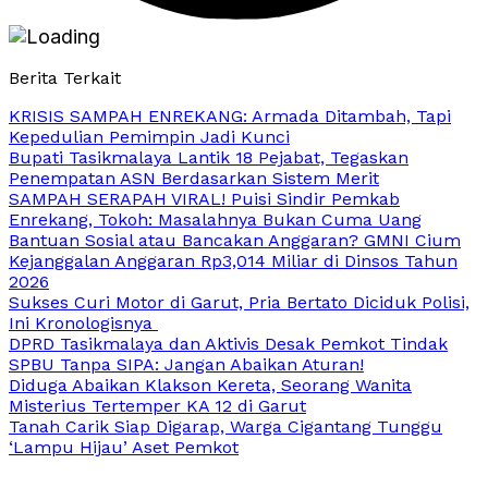
Berita Terkait
KRISIS SAMPAH ENREKANG: Armada Ditambah, Tapi
Kepedulian Pemimpin Jadi Kunci
Bupati Tasikmalaya Lantik 18 Pejabat, Tegaskan
Penempatan ASN Berdasarkan Sistem Merit
SAMPAH SERAPAH VIRAL! Puisi Sindir Pemkab
Enrekang, Tokoh: Masalahnya Bukan Cuma Uang
Bantuan Sosial atau Bancakan Anggaran? GMNI Cium
Kejanggalan Anggaran Rp3,014 Miliar di Dinsos Tahun
2026
Sukses Curi Motor di Garut, Pria Bertato Diciduk Polisi,
Ini Kronologisnya
DPRD Tasikmalaya dan Aktivis Desak Pemkot Tindak
SPBU Tanpa SIPA: Jangan Abaikan Aturan!
Diduga Abaikan Klakson Kereta, Seorang Wanita
Misterius Tertemper KA 12 di Garut
Tanah Carik Siap Digarap, Warga Cigantang Tunggu
‘Lampu Hijau’ Aset Pemkot