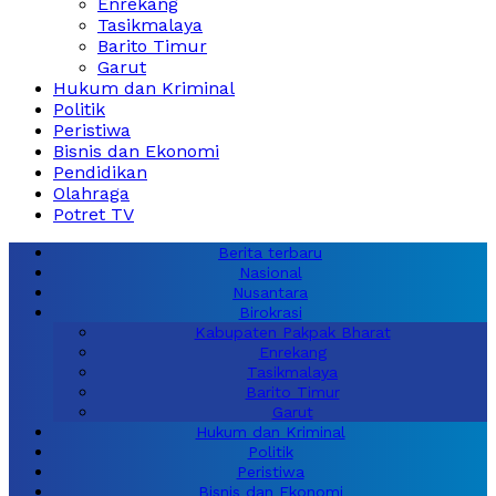
Enrekang
Tasikmalaya
Barito Timur
Garut
Hukum dan Kriminal
Politik
Peristiwa
Bisnis dan Ekonomi
Pendidikan
Olahraga
Potret TV
Berita terbaru
Nasional
Nusantara
Birokrasi
Kabupaten Pakpak Bharat
Enrekang
Tasikmalaya
Barito Timur
Garut
Hukum dan Kriminal
Politik
Peristiwa
Bisnis dan Ekonomi