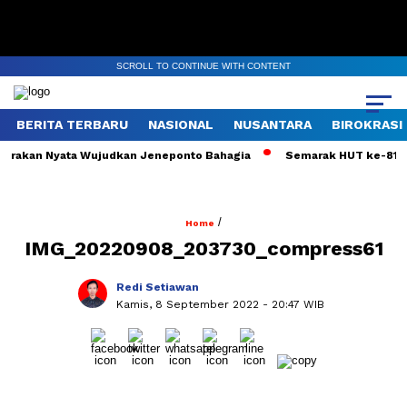
SCROLL TO CONTINUE WITH CONTENT
BERITA TERBARU
NASIONAL
NUSANTARA
BIROKRASI
erakan Nyata Wujudkan Jeneponto Bahagia
Semarak HUT ke-81 RI,
/
Home
IMG_20220908_203730_compress61
Redi Setiawan
Kamis, 8 September 2022
- 20:47 WIB