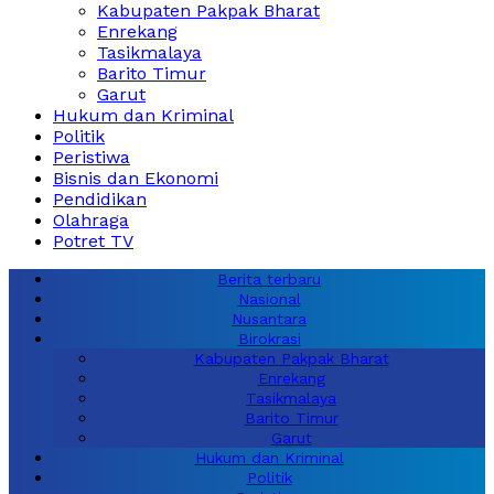
Kabupaten Pakpak Bharat
Enrekang
Tasikmalaya
Barito Timur
Garut
Hukum dan Kriminal
Politik
Peristiwa
Bisnis dan Ekonomi
Pendidikan
Olahraga
Potret TV
Berita terbaru
Nasional
Nusantara
Birokrasi
Kabupaten Pakpak Bharat
Enrekang
Tasikmalaya
Barito Timur
Garut
Hukum dan Kriminal
Politik