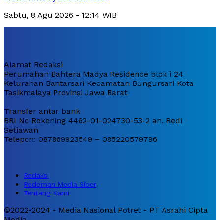
Sabtu, 8 Agu 2026 - 12:14 WIB
Alamat Redaksi
Perumahan Bahtera Madya Residence blok i 24
Kelurahan Bantarsari Kecamatan Bungursari Kota
Tasikmalaya Provinsi Jawa Barat
Transfer antar bank
BRI No Rekening 4462-01-024730-53-2 an. Redi
Setiawan
Telepon: 087869923549 – 085220579796
Redaksi
Pedoman Media Siber
Tentang Kami
©2022-2024 - Media Nasional Potret - PT Asrahi Cipta
Media