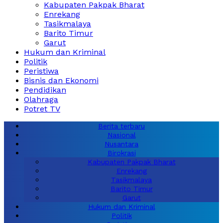
Kabupaten Pakpak Bharat
Enrekang
Tasikmalaya
Barito Timur
Garut
Hukum dan Kriminal
Politik
Peristiwa
Bisnis dan Ekonomi
Pendidikan
Olahraga
Potret TV
Berita terbaru
Nasional
Nusantara
Birokrasi
Kabupaten Pakpak Bharat
Enrekang
Tasikmalaya
Barito Timur
Garut
Hukum dan Kriminal
Politik