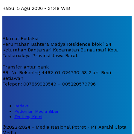
Rabu, 5 Agu 2026 - 21:49 WIB
Alamat Redaksi
Perumahan Bahtera Madya Residence blok i 24
Kelurahan Bantarsari Kecamatan Bungursari Kota
Tasikmalaya Provinsi Jawa Barat
Transfer antar bank
BRI No Rekening 4462-01-024730-53-2 an. Redi
Setiawan
Telepon: 087869923549 – 085220579796
Redaksi
Pedoman Media Siber
Tentang Kami
©2022-2024 - Media Nasional Potret - PT Asrahi Cipta
Media