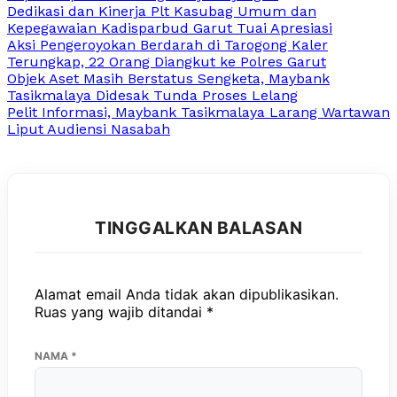
Dedikasi dan Kinerja Plt Kasubag Umum dan
Kepegawaian Kadisparbud Garut Tuai Apresiasi
Aksi Pengeroyokan Berdarah di Tarogong Kaler
Terungkap, 22 Orang Diangkut ke Polres Garut
Objek Aset Masih Berstatus Sengketa, Maybank
Tasikmalaya Didesak Tunda Proses Lelang
Pelit Informasi, Maybank Tasikmalaya Larang Wartawan
Liput Audiensi Nasabah
TINGGALKAN BALASAN
Alamat email Anda tidak akan dipublikasikan.
Ruas yang wajib ditandai
*
NAMA
*