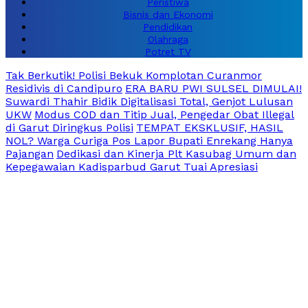
Peristiwa
Bisnis dan Ekonomi
Pendidikan
Olahraga
Potret TV
Tak Berkutik! Polisi Bekuk Komplotan Curanmor
Residivis di Candipuro
ERA BARU PWI SULSEL DIMULAI!
Suwardi Thahir Bidik Digitalisasi Total, Genjot Lulusan
UKW
Modus COD dan Titip Jual, Pengedar Obat Illegal
di Garut Diringkus Polisi
TEMPAT EKSKLUSIF, HASIL
NOL? Warga Curiga Pos Lapor Bupati Enrekang Hanya
Pajangan
Dedikasi dan Kinerja Plt Kasubag Umum dan
Kepegawaian Kadisparbud Garut Tuai Apresiasi