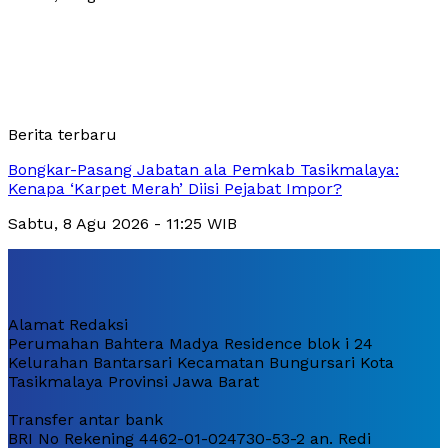
Berita terbaru
Bongkar-Pasang Jabatan ala Pemkab Tasikmalaya:
Kenapa ‘Karpet Merah’ Diisi Pejabat Impor?
Sabtu, 8 Agu 2026 - 11:25 WIB
Alamat Redaksi
Perumahan Bahtera Madya Residence blok i 24
Kelurahan Bantarsari Kecamatan Bungursari Kota
Tasikmalaya Provinsi Jawa Barat
Transfer antar bank
BRI No Rekening 4462-01-024730-53-2 an. Redi