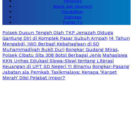
Peristiwa
Bisnis dan Ekonomi
Pendidikan
Olahraga
Potret TV
Polsek Dusun Tengah Olah TKP Jenazah Diduga
Gantung Diri di Komplek Pasar Subuh Ampah
14 Tahun
Mengabdi, IWO Berbagi Kebahagiaan di SD
Muhammadiyah Bukit Duri
Bongkar Gudang Miras,
Polsek Cibatu Sita 308 Botol Berbagai Jenis
Mahasiswa
KKN Unhas Edukasi Siswa-Siswi tentang Literasi
Keuangan di UPT SD Negeri 11 Binamu
Bongkar-Pasang
Jabatan ala Pemkab Tasikmalaya: Kenapa ‘Karpet
Merah’ Diisi Pejabat Impor?