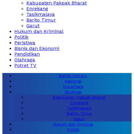
Kabupaten Pakpak Bharat
Enrekang
Tasikmalaya
Barito Timur
Garut
Hukum dan Kriminal
Politik
Peristiwa
Bisnis dan Ekonomi
Pendidikan
Olahraga
Potret TV
Berita terbaru
Nasional
Nusantara
Birokrasi
Kabupaten Pakpak Bharat
Enrekang
Tasikmalaya
Barito Timur
Garut
Hukum dan Kriminal
Politik