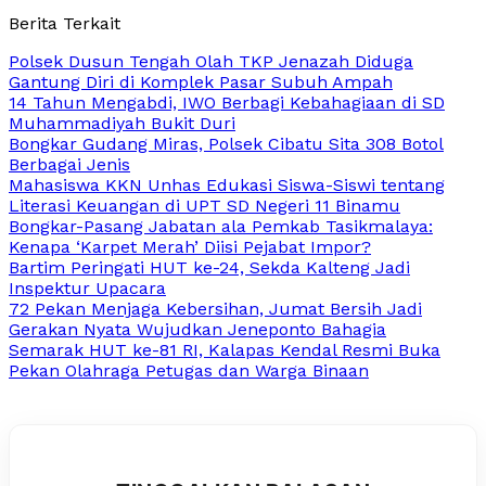
Berita Terkait
Polsek Dusun Tengah Olah TKP Jenazah Diduga
Gantung Diri di Komplek Pasar Subuh Ampah
14 Tahun Mengabdi, IWO Berbagi Kebahagiaan di SD
Muhammadiyah Bukit Duri
Bongkar Gudang Miras, Polsek Cibatu Sita 308 Botol
Berbagai Jenis
Mahasiswa KKN Unhas Edukasi Siswa-Siswi tentang
Literasi Keuangan di UPT SD Negeri 11 Binamu
Bongkar-Pasang Jabatan ala Pemkab Tasikmalaya:
Kenapa ‘Karpet Merah’ Diisi Pejabat Impor?
Bartim Peringati HUT ke-24, Sekda Kalteng Jadi
Inspektur Upacara
72 Pekan Menjaga Kebersihan, Jumat Bersih Jadi
Gerakan Nyata Wujudkan Jeneponto Bahagia
Semarak HUT ke-81 RI, Kalapas Kendal Resmi Buka
Pekan Olahraga Petugas dan Warga Binaan