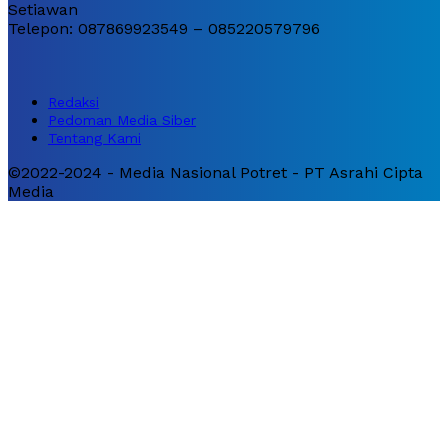
Setiawan
Telepon: 087869923549 – 085220579796
Redaksi
Pedoman Media Siber
Tentang Kami
©2022-2024 - Media Nasional Potret - PT Asrahi Cipta
Media