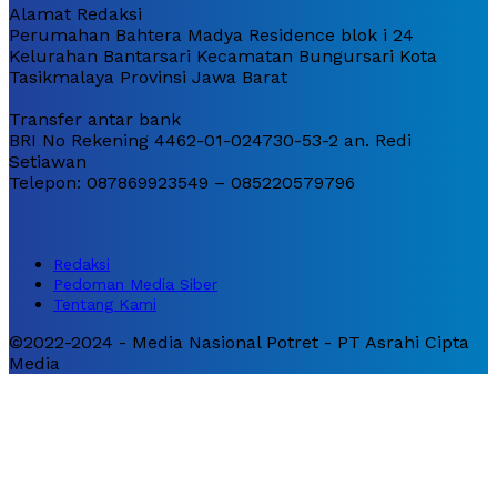
Alamat Redaksi
Perumahan Bahtera Madya Residence blok i 24
Kelurahan Bantarsari Kecamatan Bungursari Kota
Tasikmalaya Provinsi Jawa Barat
Transfer antar bank
BRI No Rekening 4462-01-024730-53-2 an. Redi
Setiawan
Telepon: 087869923549 – 085220579796
Redaksi
Pedoman Media Siber
Tentang Kami
©2022-2024 - Media Nasional Potret - PT Asrahi Cipta
Media