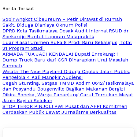
Berita Terkait
Sopir Angkot Cibeureum – Petir Dirawat di Rumah
Sakit, Diduga Dianiaya Oknum Polisi
DPRD Kota Tasikmalaya Desak Audit Internal RSUD dr.
Soekardjo Buntut Laporan Malapraktik
Luar Biasa! Unimen Buka 8 Prodi Baru Sekaligus, Total
21 Program Studi
ARMADA TUA JADI KENDALA! Bupati Enrekang: 1
Dump Truck Baru dari CSR Diharapkan Urai Masalah
Sampah
Wisata The Nice Playland Diduga Caplok Jalan Publik,
Pengelola 4 Kali Mangkir Audiensi
Cegah Stunting, Satgas TMMD Kodim 0612/Tasikmalaya
dan Posyandu Bougenville Bagikan Makanan Bergizi
Dikira Boneka, Warga Pananjung Garut Temukan Mayat
Janin Bayi di Selokan
STOP TEROR PINJOL! PWI Pusat dan AFPI Komitmen
Cerdaskan Publik Lewat Jurnalisme Berkualitas