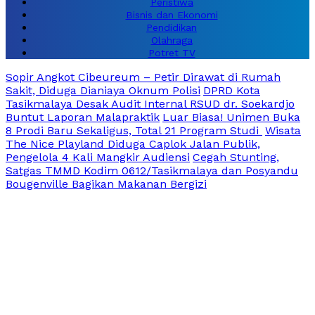
Peristiwa
Bisnis dan Ekonomi
Pendidikan
Olahraga
Potret TV
Sopir Angkot Cibeureum – Petir Dirawat di Rumah
Sakit, Diduga Dianiaya Oknum Polisi
DPRD Kota
Tasikmalaya Desak Audit Internal RSUD dr. Soekardjo
Buntut Laporan Malapraktik
Luar Biasa! Unimen Buka
8 Prodi Baru Sekaligus, Total 21 Program Studi
Wisata
The Nice Playland Diduga Caplok Jalan Publik,
Pengelola 4 Kali Mangkir Audiensi
Cegah Stunting,
Satgas TMMD Kodim 0612/Tasikmalaya dan Posyandu
Bougenville Bagikan Makanan Bergizi