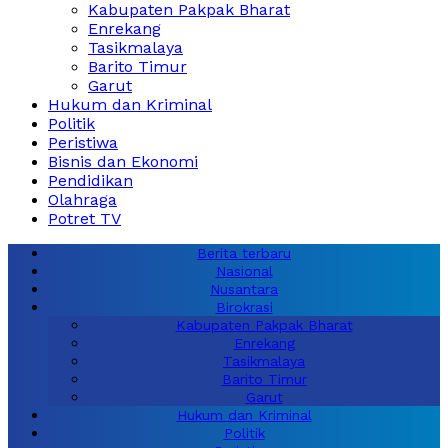
Kabupaten Pakpak Bharat
Enrekang
Tasikmalaya
Barito Timur
Garut
Hukum dan Kriminal
Politik
Peristiwa
Bisnis dan Ekonomi
Pendidikan
Olahraga
Potret TV
Berita terbaru
Nasional
Nusantara
Birokrasi
Kabupaten Pakpak Bharat
Enrekang
Tasikmalaya
Barito Timur
Garut
Hukum dan Kriminal
Politik