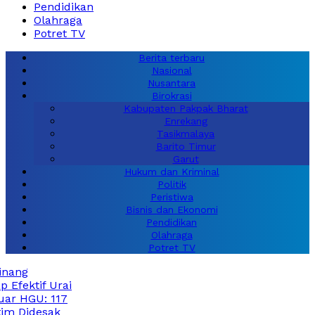
Pendidikan
Olahraga
Potret TV
Berita terbaru
Nasional
Nusantara
Birokrasi
Kabupaten Pakpak Bharat
Enrekang
Tasikmalaya
Barito Timur
Garut
Hukum dan Kriminal
Politik
Peristiwa
Bisnis dan Ekonomi
Pendidikan
Olahraga
Potret TV
ng
ektif Urai
 HGU: 117
 Didesak