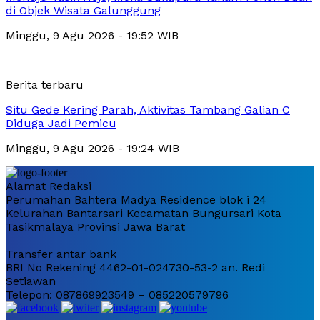
di Objek Wisata Galunggung
Minggu, 9 Agu 2026 - 19:52 WIB
Berita terbaru
Situ Gede Kering Parah, Aktivitas Tambang Galian C
Diduga Jadi Pemicu
Minggu, 9 Agu 2026 - 19:24 WIB
Alamat Redaksi
Perumahan Bahtera Madya Residence blok i 24
Kelurahan Bantarsari Kecamatan Bungursari Kota
Tasikmalaya Provinsi Jawa Barat
Transfer antar bank
BRI No Rekening 4462-01-024730-53-2 an. Redi
Setiawan
Telepon: 087869923549 – 085220579796