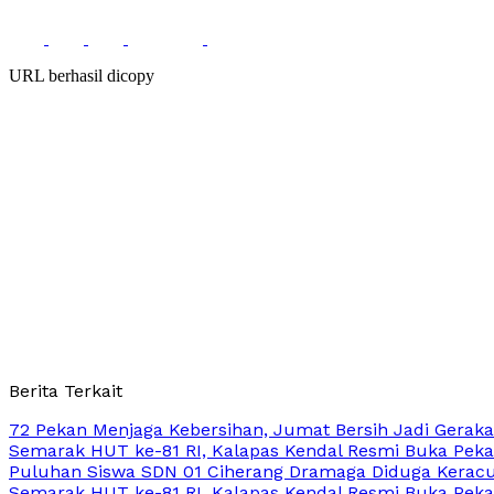
URL berhasil dicopy
Berita Terkait
72 Pekan Menjaga Kebersihan, Jumat Bersih Jadi Gerak
Semarak HUT ke-81 RI, Kalapas Kendal Resmi Buka Peka
Puluhan Siswa SDN 01 Ciherang Dramaga Diduga Keracun
Semarak HUT ke-81 RI, Kalapas Kendal Resmi Buka Peka