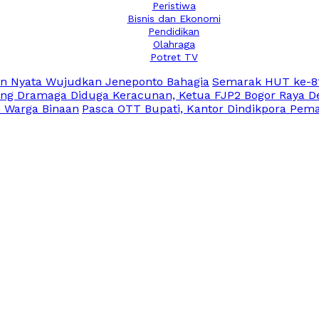
Peristiwa
Bisnis dan Ekonomi
Pendidikan
Olahraga
Potret TV
an Nyata Wujudkan Jeneponto Bahagia
Semarak HUT ke-81
ng Dramaga Diduga Keracunan, Ketua FJP2 Bogor Raya De
n Warga Binaan
Pasca OTT Bupati, Kantor Dindikpora Pema