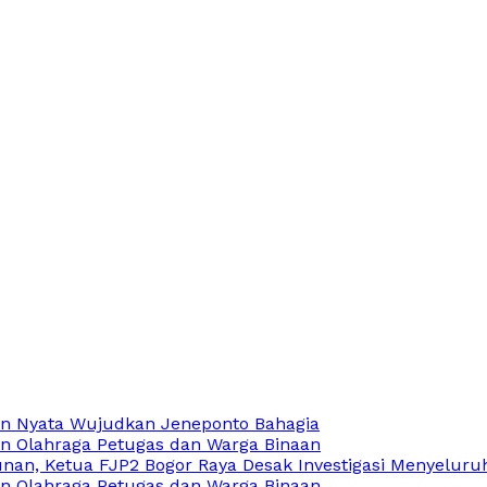
an Nyata Wujudkan Jeneponto Bahagia
n Olahraga Petugas dan Warga Binaan
an, Ketua FJP2 Bogor Raya Desak Investigasi Menyeluru
n Olahraga Petugas dan Warga Binaan