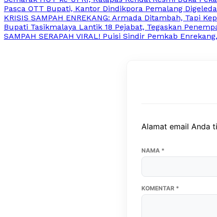
Pasca OTT Bupati, Kantor Dindikpora Pemalang Digeledah
KRISIS SAMPAH ENREKANG: Armada Ditambah, Tapi Kep
Bupati Tasikmalaya Lantik 18 Pejabat, Tegaskan Penemp
SAMPAH SERAPAH VIRAL! Puisi Sindir Pemkab Enrekang
Alamat email Anda ti
NAMA
*
KOMENTAR
*