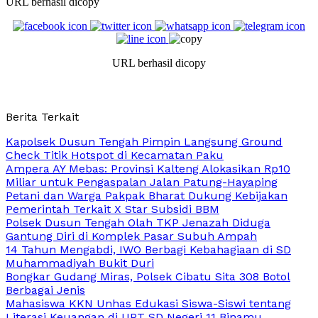
URL berhasil dicopy
URL berhasil dicopy
Berita Terkait
Kapolsek Dusun Tengah Pimpin Langsung Ground
Check Titik Hotspot di Kecamatan Paku
Ampera AY Mebas: Provinsi Kalteng Alokasikan Rp10
Miliar untuk Pengaspalan Jalan Patung-Hayaping
Petani dan Warga Pakpak Bharat Dukung Kebijakan
Pemerintah Terkait X Star Subsidi BBM
Polsek Dusun Tengah Olah TKP Jenazah Diduga
Gantung Diri di Komplek Pasar Subuh Ampah
14 Tahun Mengabdi, IWO Berbagi Kebahagiaan di SD
Muhammadiyah Bukit Duri
Bongkar Gudang Miras, Polsek Cibatu Sita 308 Botol
Berbagai Jenis
Mahasiswa KKN Unhas Edukasi Siswa-Siswi tentang
Literasi Keuangan di UPT SD Negeri 11 Binamu