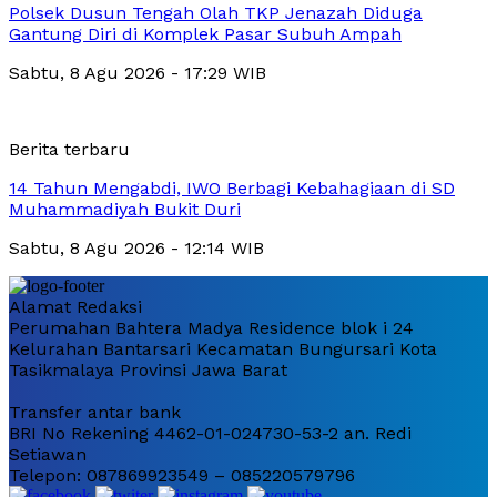
Polsek Dusun Tengah Olah TKP Jenazah Diduga
Gantung Diri di Komplek Pasar Subuh Ampah
Sabtu, 8 Agu 2026 - 17:29 WIB
Berita terbaru
14 Tahun Mengabdi, IWO Berbagi Kebahagiaan di SD
Muhammadiyah Bukit Duri
Sabtu, 8 Agu 2026 - 12:14 WIB
Alamat Redaksi
Perumahan Bahtera Madya Residence blok i 24
Kelurahan Bantarsari Kecamatan Bungursari Kota
Tasikmalaya Provinsi Jawa Barat
Transfer antar bank
BRI No Rekening 4462-01-024730-53-2 an. Redi
Setiawan
Telepon: 087869923549 – 085220579796