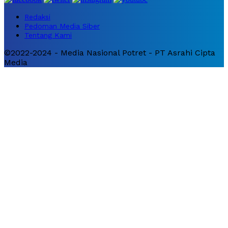
Redaksi
Pedoman Media Siber
Tentang Kami
©2022-2024 - Media Nasional Potret - PT Asrahi Cipta
Media