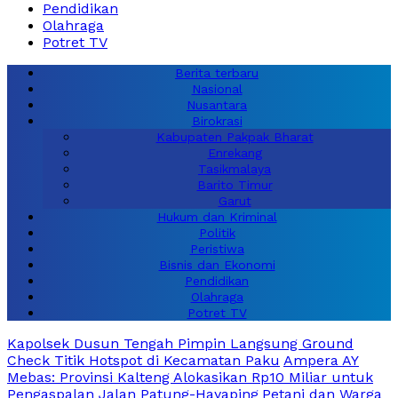
Pendidikan
Olahraga
Potret TV
Berita terbaru
Nasional
Nusantara
Birokrasi
Kabupaten Pakpak Bharat
Enrekang
Tasikmalaya
Barito Timur
Garut
Hukum dan Kriminal
Politik
Peristiwa
Bisnis dan Ekonomi
Pendidikan
Olahraga
Potret TV
Kapolsek Dusun Tengah Pimpin Langsung Ground
Check Titik Hotspot di Kecamatan Paku
Ampera AY
Mebas: Provinsi Kalteng Alokasikan Rp10 Miliar untuk
Pengaspalan Jalan Patung-Hayaping
Petani dan Warga