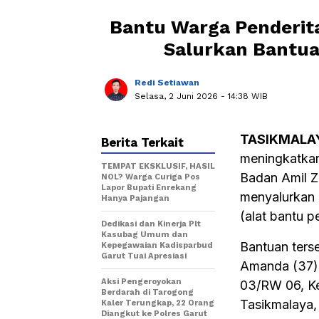
Bantu Warga Penderit
Salurkan Bantua
Redi Setiawan
Selasa, 2 Juni 2026
- 14:38 WIB
TASIKMALA
Berita Terkait
meningkatkan
TEMPAT EKSKLUSIF, HASIL
Badan Amil Z
NOL? Warga Curiga Pos
Lapor Bupati Enrekang
menyalurkan 
Hanya Pajangan
(alat bantu 
Dedikasi dan Kinerja Plt
Kasubag Umum dan
Bantuan ters
Kepegawaian Kadisparbud
Garut Tuai Apresiasi
Amanda (37)
Aksi Pengeroyokan
03/RW 06, Ke
Berdarah di Tarogong
Tasikmalaya,
Kaler Terungkap, 22 Orang
Diangkut ke Polres Garut