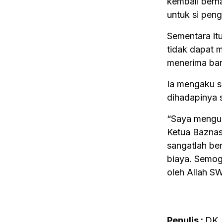
kembali ber
untuk si pen
Sementara it
tidak dapat 
menerima ban
Ia mengaku s
dihadapinya s
“Saya menguc
Ketua Baznas 
sangatlah ber
biaya. Semog
oleh Allah S
Penulis :
DK