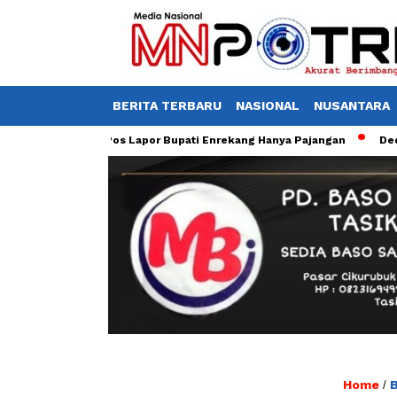
BERITA TERBARU
NASIONAL
NUSANTARA
rga Curiga Pos Lapor Bupati Enrekang Hanya Pajangan
Dedikasi 
Home
B
/