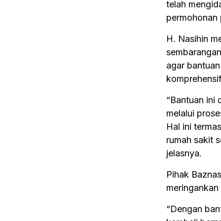
telah mengid
permohonan p
H. Nasihin m
sembarangan.
agar bantuan 
komprehensif
“Bantuan ini
melalui prose
Hal ini terma
rumah sakit s
jelasnya.
Pihak Baznas
meringankan 
“Dengan bant