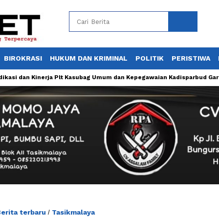
BIROKRASI
HUKUM DAN KRIMINAL
POLITIK
PERISTIWA
dan Kinerja Plt Kasubag Umum dan Kepegawaian Kadisparbud Garut Tuai 
erita terbaru
Tasikmalaya
/