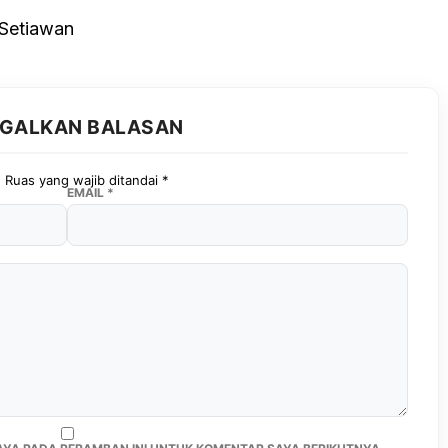
 Setiawan
GGALKAN BALASAN
.
Ruas yang wajib ditandai
*
EMAIL
*