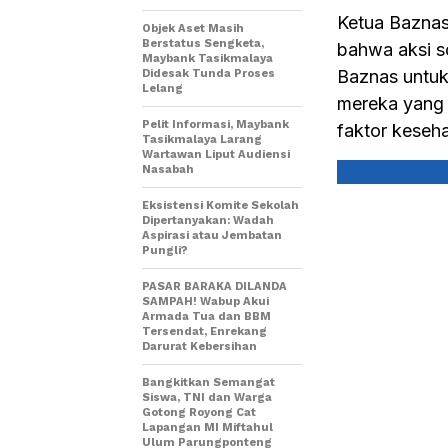
Ketua Baznas
Objek Aset Masih
Berstatus Sengketa,
bahwa aksi s
Maybank Tasikmalaya
Baznas untuk
Didesak Tunda Proses
Lelang
mereka yang 
Pelit Informasi, Maybank
faktor keseha
Tasikmalaya Larang
Wartawan Liput Audiensi
Nasabah
Eksistensi Komite Sekolah
Dipertanyakan: Wadah
Aspirasi atau Jembatan
Pungli?
PASAR BARAKA DILANDA
SAMPAH! Wabup Akui
Armada Tua dan BBM
Tersendat, Enrekang
Darurat Kebersihan
Bangkitkan Semangat
Siswa, TNI dan Warga
Gotong Royong Cat
Lapangan MI Miftahul
Ulum Parungponteng