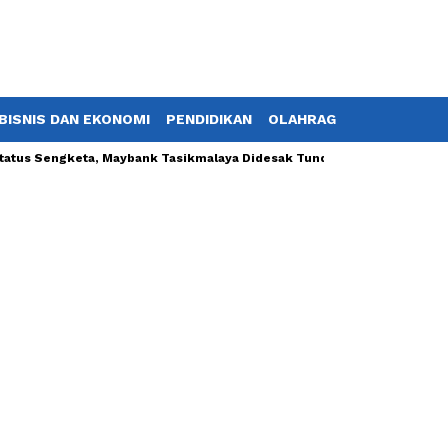
BISNIS DAN EKONOMI
PENDIDIKAN
OLAHRAGA
POTRET TV
tatus Sengketa, Maybank Tasikmalaya Didesak Tunda Proses Lelang