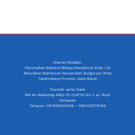
Alamat Redaksi
Perumahan Bahtera Madya Residence blok i 24
Kelurahan Bantarsari Kecamatan Bungursari Kota
Tasikmalaya Provinsi Jawa Barat
Transfer antar bank
BRI No Rekening 4462-01-024730-53-2 an. Redi
Setiawan
Telepon: 087869923549 – 085220579796