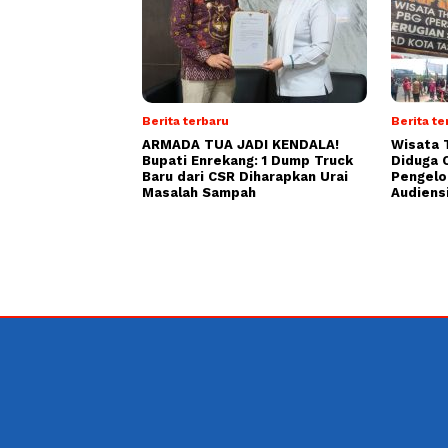
Berita terbaru
Berita te
ARMADA TUA JADI KENDALA!
Wisata 
Bupati Enrekang: 1 Dump Truck
Diduga C
Baru dari CSR Diharapkan Urai
Pengelol
Masalah Sampah
Audiens