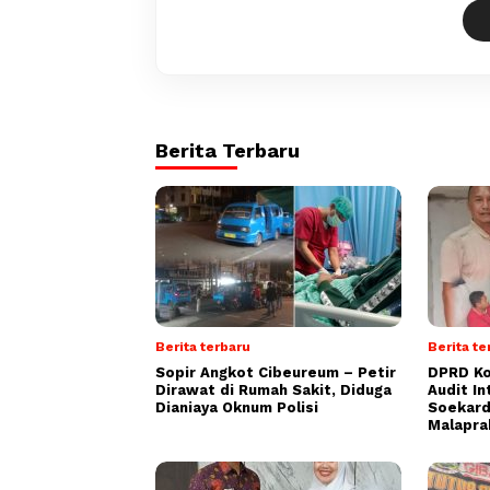
Berita Terbaru
Berita terbaru
Berita te
Sopir Angkot Cibeureum – Petir
DPRD Ko
Dirawat di Rumah Sakit, Diduga
Audit In
Dianiaya Oknum Polisi
Soekard
Malapra