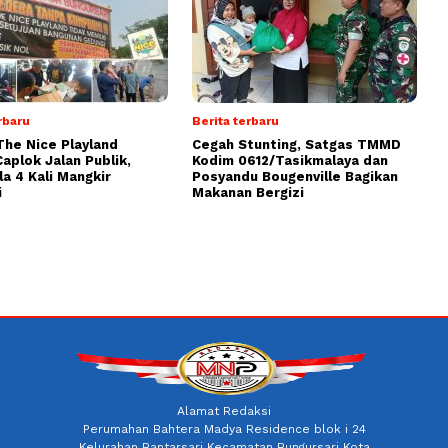
rbaru
Berita terbaru
The Nice Playland
Cegah Stunting, Satgas TMMD
aplok Jalan Publik,
Kodim 0612/Tasikmalaya dan
a 4 Kali Mangkir
Posyandu Bougenville Bagikan
i
Makanan Bergizi
Alamat Redaksi
Perumahan Bahtera Madya Residence blok i 24
Kelurahan Bantarsari Kecamatan Bungursari Kota