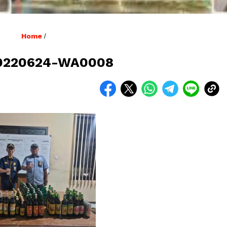
Home
/
0220624-WA0008