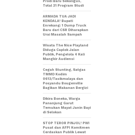
Prodi Baru Sekaligus,
Total 21 Program Studi
ARMADA TUA JADI
KENDALA! Bupati
Enrekang: 1 Dump Truck
Baru dari CSR Diharapkan
Urai Masalah Sampah
Wisata The Nice Playland
Diduga Caplok Jalan
Publik, Pengelola 4 Kali
Mangkir Audiensi
Cegah Stunting, Satgas
TMMD Kodim
0612/Tasikmalaya dan
Posyandu Bougenville
Bagikan Makanan Bergizi
Dikira Boneka, Warga
Pananjung Garut
Temukan Mayat Janin Bayi
di Selokan
STOP TEROR PINJOL! PWI
Pusat dan AFPI Komitmen
Cerdaskan Publik Lewat