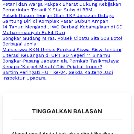
Petani dan Warga Pakpak Bharat Dukung Kebijakan
Pemerintah Terkait X Star Subsidi BBM
Polsek Dusun Tengah Olah TKP Jenazah Diduga
Gantung Diri di Komplek Pasar Subuh Ampah
14 Tahun Mengabdi, IWO Berbagi Kebahagiaan di SD
Muhammadiyah Bukit Duri
Bongkar Gudang Miras, Polsek Cibatu Sita 308 Botol
Berbagai Jenis
Mahasiswa KKN Unhas Edukasi Siswa-Siswi tentang
Literasi Keuangan di UPT SD Negeri 11 Binamu
Bongkar-Pasang Jabatan ala Pemkab Tasikmalaya:
Kenapa ‘Karpet Merah’ Diisi Pejabat Impor?
Bartim Peringati HUT ke-24, Sekda Kalteng Jadi
Inspektur Upacara
TINGGALKAN BALASAN
Alamat email Anda tidak akan dipublikasikan.