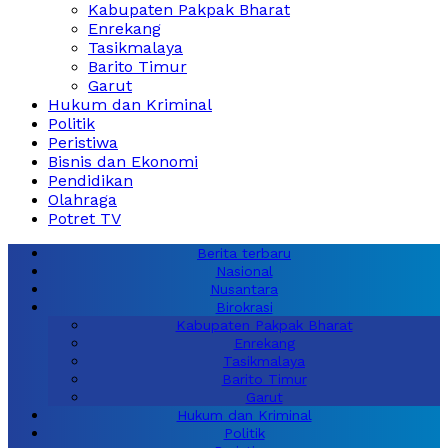
Kabupaten Pakpak Bharat
Enrekang
Tasikmalaya
Barito Timur
Garut
Hukum dan Kriminal
Politik
Peristiwa
Bisnis dan Ekonomi
Pendidikan
Olahraga
Potret TV
Berita terbaru
Nasional
Nusantara
Birokrasi
Kabupaten Pakpak Bharat
Enrekang
Tasikmalaya
Barito Timur
Garut
Hukum dan Kriminal
Politik