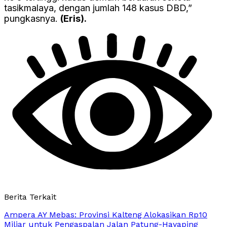
tasikmalaya, dengan jumlah 148 kasus DBD,”
pungkasnya.
(Eris).
Berita Terkait
Ampera AY Mebas: Provinsi Kalteng Alokasikan Rp10
Miliar untuk Pengaspalan Jalan Patung-Hayaping