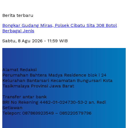
Berita terbaru
Bongkar Gudang Miras, Polsek Cibatu Sita 308 Botol
Berbagai Jenis
Sabtu, 8 Agu 2026 - 11:59 WIB
Alamat Redaksi
Perumahan Bahtera Madya Residence blok i 24
Kelurahan Bantarsari Kecamatan Bungursari Kota
Tasikmalaya Provinsi Jawa Barat
Transfer antar bank
BRI No Rekening 4462-01-024730-53-2 an. Redi
Setiawan
Telepon: 087869923549 – 085220579796