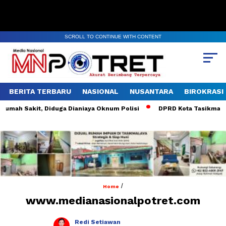
SCROLL TO CONTINUE WITH CONTENT
BERITA TERBARU
NASIONAL
NUSANTARA
BIROKRASI
umah Sakit, Diduga Dianiaya Oknum Polisi
DPRD Kota Tasikmalaya 
/
Home
www.medianasionalpotret.com
Redi Setiawan