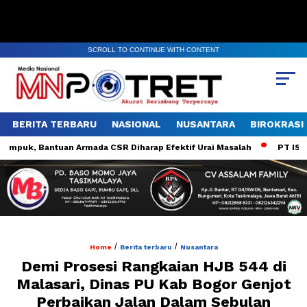
SCROLL TO CONTINUE WITH CONTENT
BERITA TERBARU
NASIONAL
NUSANTARA
BIROKRASI
, Bantuan Armada CSR Diharap Efektif Urai Masalah
PT ISA Did
/
/
Home
Berita terbaru
Nusantara
Demi Prosesi Rangkaian HJB 544 di
Malasari, Dinas PU Kab Bogor Genjot
Perbaikan Jalan Dalam Sebulan