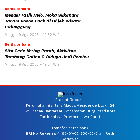
Berita terbaru
Menuju Tasik Hejo, Moka Sukapura
Tanam Pohon Buah di Objek Wisata
Galunggung
Minggu, 9 Agu 2026 - 19:52 WIB
Berita terbaru
Situ Gede Kering Parah, Aktivitas
Tambang Galian C Diduga Jadi Pemicu
Minggu, 9 Agu 2026 - 19:24 WIB
Alamat Redaksi
Perumahan Bahtera Madya Residence blok i 24
Kelurahan Bantarsari Kecamatan Bungursari Kota
Tasikmalaya Provinsi Jawa Barat
Transfer antar bank
BRI No Rekening 4462-01-024730-53-2 an. Redi
Setiawan