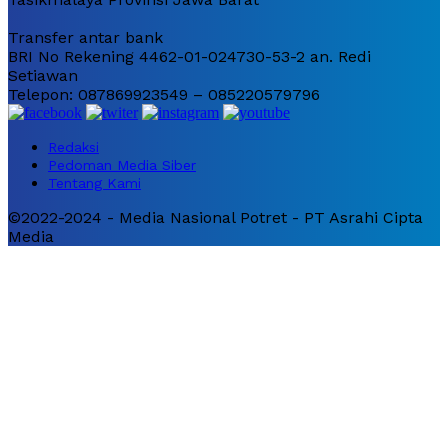
Transfer antar bank
BRI No Rekening 4462-01-024730-53-2 an. Redi
Setiawan
Telepon: 087869923549 – 085220579796
Redaksi
Pedoman Media Siber
Tentang Kami
©2022-2024 - Media Nasional Potret - PT Asrahi Cipta
Media