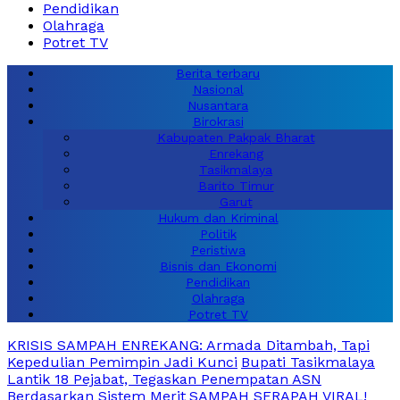
Pendidikan
Olahraga
Potret TV
Berita terbaru
Nasional
Nusantara
Birokrasi
Kabupaten Pakpak Bharat
Enrekang
Tasikmalaya
Barito Timur
Garut
Hukum dan Kriminal
Politik
Peristiwa
Bisnis dan Ekonomi
Pendidikan
Olahraga
Potret TV
KRISIS SAMPAH ENREKANG: Armada Ditambah, Tapi
Kepedulian Pemimpin Jadi Kunci
Bupati Tasikmalaya
Lantik 18 Pejabat, Tegaskan Penempatan ASN
Berdasarkan Sistem Merit
SAMPAH SERAPAH VIRAL!