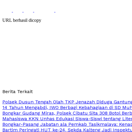
URL berhasil dicopy
Berita Terkait
Polsek Dusun Tengah Olah TKP Jenazah Diduga Gantung
14 Tahun Mengabdi, IWO Berbagi Kebahagiaan di SD Mu
Bongkar Gudang Miras, Polsek Cibatu Sita 308 Botol Berb
Mahasiswa KKN Unhas Edukasi Siswa-Siswi tentang Lite
Bongkar-Pasang Jabatan ala Pemkab Tasikmalaya: Kenapa
Bartim Peringati HUT ke-24, Sekda Kalteng Jadi Inspekt