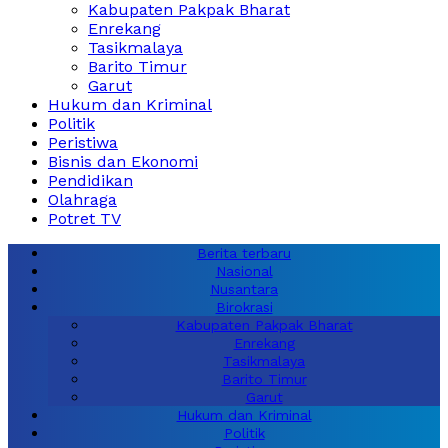
Kabupaten Pakpak Bharat
Enrekang
Tasikmalaya
Barito Timur
Garut
Hukum dan Kriminal
Politik
Peristiwa
Bisnis dan Ekonomi
Pendidikan
Olahraga
Potret TV
Berita terbaru
Nasional
Nusantara
Birokrasi
Kabupaten Pakpak Bharat
Enrekang
Tasikmalaya
Barito Timur
Garut
Hukum dan Kriminal
Politik