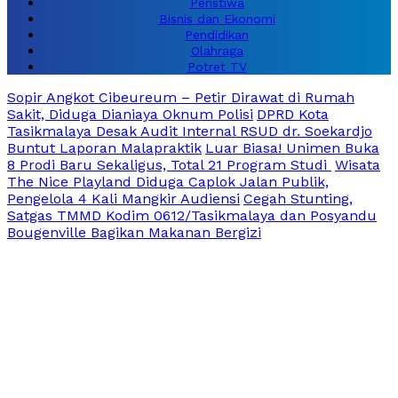
Peristiwa
Bisnis dan Ekonomi
Pendidikan
Olahraga
Potret TV
Sopir Angkot Cibeureum – Petir Dirawat di Rumah
Sakit, Diduga Dianiaya Oknum Polisi
DPRD Kota
Tasikmalaya Desak Audit Internal RSUD dr. Soekardjo
Buntut Laporan Malapraktik
Luar Biasa! Unimen Buka
8 Prodi Baru Sekaligus, Total 21 Program Studi
Wisata
The Nice Playland Diduga Caplok Jalan Publik,
Pengelola 4 Kali Mangkir Audiensi
Cegah Stunting,
Satgas TMMD Kodim 0612/Tasikmalaya dan Posyandu
Bougenville Bagikan Makanan Bergizi