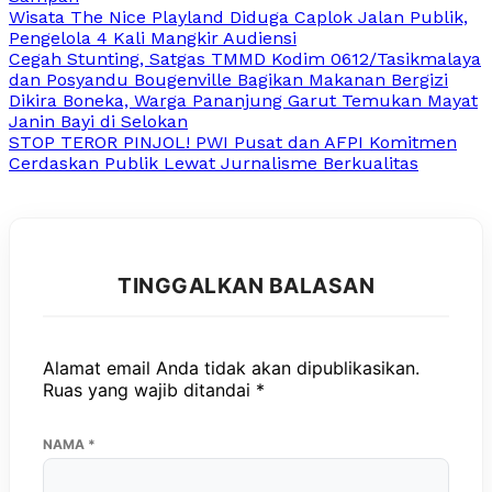
Wisata The Nice Playland Diduga Caplok Jalan Publik,
Pengelola 4 Kali Mangkir Audiensi
Cegah Stunting, Satgas TMMD Kodim 0612/Tasikmalaya
dan Posyandu Bougenville Bagikan Makanan Bergizi
Dikira Boneka, Warga Pananjung Garut Temukan Mayat
Janin Bayi di Selokan
STOP TEROR PINJOL! PWI Pusat dan AFPI Komitmen
Cerdaskan Publik Lewat Jurnalisme Berkualitas
TINGGALKAN BALASAN
Alamat email Anda tidak akan dipublikasikan.
Ruas yang wajib ditandai
*
NAMA
*