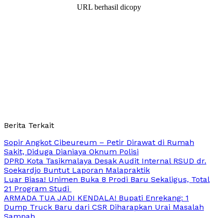
URL berhasil dicopy
Berita Terkait
Sopir Angkot Cibeureum – Petir Dirawat di Rumah
Sakit, Diduga Dianiaya Oknum Polisi
DPRD Kota Tasikmalaya Desak Audit Internal RSUD dr.
Soekardjo Buntut Laporan Malapraktik
Luar Biasa! Unimen Buka 8 Prodi Baru Sekaligus, Total
21 Program Studi
ARMADA TUA JADI KENDALA! Bupati Enrekang: 1
Dump Truck Baru dari CSR Diharapkan Urai Masalah
Sampah