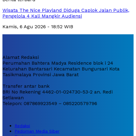
Wisata The Nice Playland Diduga Caplok Jalan Publik,
Pengelola 4 Kali Mangkir Audiensi
Kamis, 6 Agu 2026 - 18:52 WIB
Alamat Redaksi
Perumahan Bahtera Madya Residence blok i 24
Kelurahan Bantarsari Kecamatan Bungursari Kota
Tasikmalaya Provinsi Jawa Barat
Transfer antar bank
BRI No Rekening 4462-01-024730-53-2 an. Redi
Setiawan
Telepon: 087869923549 – 085220579796
Redaksi
Pedoman Media Siber