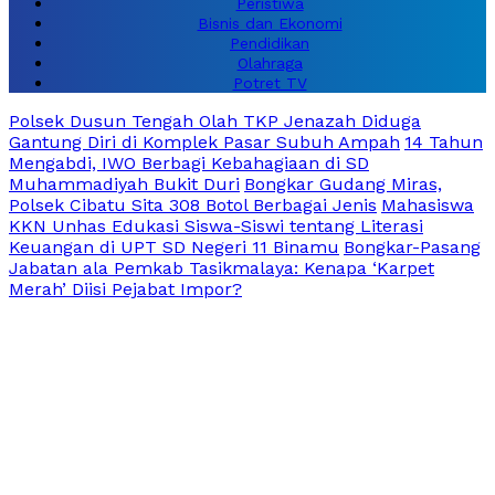
Peristiwa
Bisnis dan Ekonomi
Pendidikan
Olahraga
Potret TV
Polsek Dusun Tengah Olah TKP Jenazah Diduga
Gantung Diri di Komplek Pasar Subuh Ampah
14 Tahun
Mengabdi, IWO Berbagi Kebahagiaan di SD
Muhammadiyah Bukit Duri
Bongkar Gudang Miras,
Polsek Cibatu Sita 308 Botol Berbagai Jenis
Mahasiswa
KKN Unhas Edukasi Siswa-Siswi tentang Literasi
Keuangan di UPT SD Negeri 11 Binamu
Bongkar-Pasang
Jabatan ala Pemkab Tasikmalaya: Kenapa ‘Karpet
Merah’ Diisi Pejabat Impor?