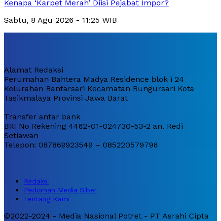
Kenapa ‘Karpet Merah’ Diisi Pejabat Impor?
Sabtu, 8 Agu 2026 - 11:25 WIB
Alamat Redaksi
Perumahan Bahtera Madya Residence blok i 24
Kelurahan Bantarsari Kecamatan Bungursari Kota
Tasikmalaya Provinsi Jawa Barat
Transfer antar bank
BRI No Rekening 4462-01-024730-53-2 an. Redi
Setiawan
Telepon: 087869923549 – 085220579796
Redaksi
Pedoman Media Siber
Tentang Kami
©2022-2024 - Media Nasional Potret - PT Asrahi Cipta