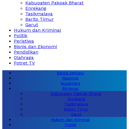
Kabupaten Pakpak Bharat
Enrekang
Tasikmalaya
Barito Timur
Garut
Hukum dan Kriminal
Politik
Peristiwa
Bisnis dan Ekonomi
Pendidikan
Olahraga
Potret TV
Berita terbaru
Nasional
Nusantara
Birokrasi
Kabupaten Pakpak Bharat
Enrekang
Tasikmalaya
Barito Timur
Garut
Hukum dan Kriminal
Politik