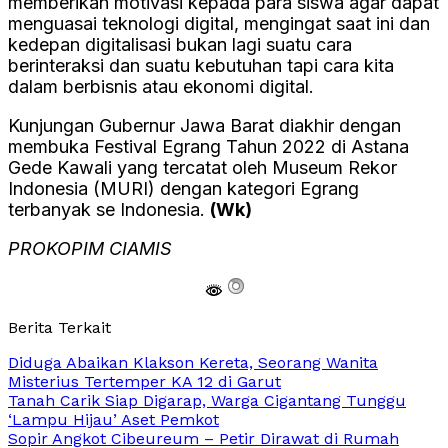
memberikan motivasi kepada para siswa agar dapat
menguasai teknologi digital, mengingat saat ini dan
kedepan digitalisasi bukan lagi suatu cara
berinteraksi dan suatu kebutuhan tapi cara kita
dalam berbisnis atau ekonomi digital.
Kunjungan Gubernur Jawa Barat diakhir dengan
membuka Festival Egrang Tahun 2022 di Astana
Gede Kawali yang tercatat oleh Museum Rekor
Indonesia (MURI) dengan kategori Egrang
terbanyak se Indonesia.
(Wk)
PROKOPIM CIAMIS
Berita Terkait
Diduga Abaikan Klakson Kereta, Seorang Wanita
Misterius Tertemper KA 12 di Garut
Tanah Carik Siap Digarap, Warga Cigantang Tunggu
‘Lampu Hijau’ Aset Pemkot
Sopir Angkot Cibeureum – Petir Dirawat di Rumah