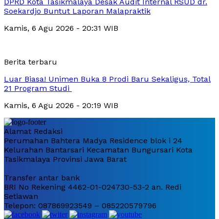
DPRD Kota Tasikmalaya Desak Audit Internal RSUD dr.
Soekardjo Buntut Laporan Malapraktik
Kamis, 6 Agu 2026 - 20:31 WIB
Berita terbaru
Luar Biasa! Unimen Buka 8 Prodi Baru Sekaligus, Total
21 Program Studi
Kamis, 6 Agu 2026 - 20:19 WIB
Alamat Redaksi
Perumahan Bahtera Madya Residence blok i 24
Kelurahan Bantarsari Kecamatan Bungursari Kota
Tasikmalaya Provinsi Jawa Barat
Transfer antar bank
BRI No Rekening 4462-01-024730-53-2 an. Redi
Setiawan
Telepon: 087869923549 – 085220579796