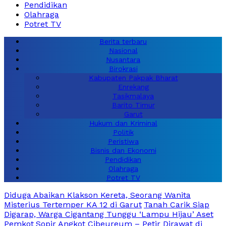
Pendidikan
Olahraga
Potret TV
Berita terbaru
Nasional
Nusantara
Birokrasi
Kabupaten Pakpak Bharat
Enrekang
Tasikmalaya
Barito Timur
Garut
Hukum dan Kriminal
Politik
Peristiwa
Bisnis dan Ekonomi
Pendidikan
Olahraga
Potret TV
Diduga Abaikan Klakson Kereta, Seorang Wanita
Misterius Tertemper KA 12 di Garut
Tanah Carik Siap
Digarap, Warga Cigantang Tunggu ‘Lampu Hijau’ Aset
Pemkot
Sopir Angkot Cibeureum – Petir Dirawat di