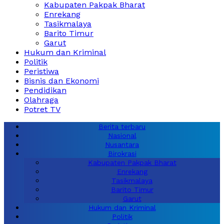
Kabupaten Pakpak Bharat
Enrekang
Tasikmalaya
Barito Timur
Garut
Hukum dan Kriminal
Politik
Peristiwa
Bisnis dan Ekonomi
Pendidikan
Olahraga
Potret TV
Berita terbaru
Nasional
Nusantara
Birokrasi
Kabupaten Pakpak Bharat
Enrekang
Tasikmalaya
Barito Timur
Garut
Hukum dan Kriminal
Politik