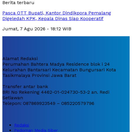
Berita terbaru
Pasca OTT Bupati, Kantor Dindikpora Pemalang
Digeledah KPK, Kepala Dinas Siap Kooperatif
Jumat, 7 Agu 2026 - 18:12 WIB
Alamat Redaksi
Perumahan Bahtera Madya Residence blok i 24
Kelurahan Bantarsari Kecamatan Bungursari Kota
Tasikmalaya Provinsi Jawa Barat
Transfer antar bank
BRI No Rekening 4462-01-024730-53-2 an. Redi
Setiawan
Telepon: 087869923549 – 085220579796
Redaksi
Pedoman Media Siber