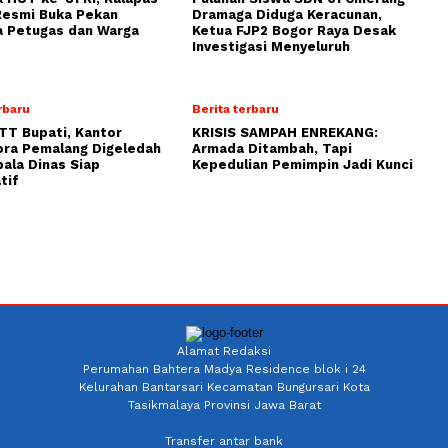
Resmi Buka Pekan
Dramaga Diduga Keracunan,
a Petugas dan Warga
Ketua FJP2 Bogor Raya Desak
Investigasi Menyeluruh
rbaru
Berita terbaru
TT Bupati, Kantor
KRISIS SAMPAH ENREKANG:
ora Pemalang Digeledah
Armada Ditambah, Tapi
pala Dinas Siap
Kepedulian Pemimpin Jadi Kunci
tif
Alamat Redaksi
Perumahan Bahtera Madya Residence blok i 24
Kelurahan Bantarsari Kecamatan Bungursari Kota
Tasikmalaya Provinsi Jawa Barat
Transfer antar bank