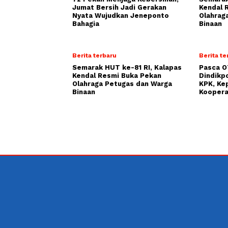
Jumat Bersih Jadi Gerakan
Kendal 
Nyata Wujudkan Jeneponto
Olahrag
Bahagia
Binaan
Berita terbaru
Berita te
Semarak HUT ke-81 RI, Kalapas
Pasca O
Kendal Resmi Buka Pekan
Dindikp
Olahraga Petugas dan Warga
KPK, Ke
Binaan
Koopera