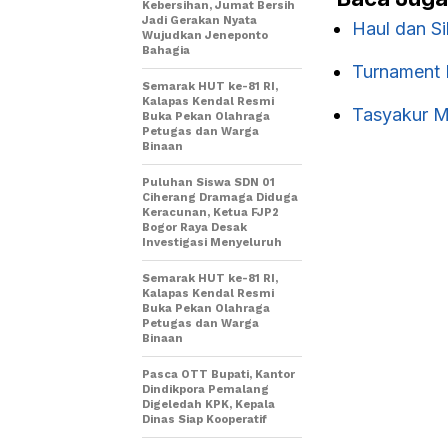
Kebersihan, Jumat Bersih
Jadi Gerakan Nyata
Haul dan S
Wujudkan Jeneponto
Bahagia
Turnament
Semarak HUT ke-81 RI,
Kalapas Kendal Resmi
Tasyakur M
Buka Pekan Olahraga
Petugas dan Warga
Binaan
Puluhan Siswa SDN 01
Ciherang Dramaga Diduga
Keracunan, Ketua FJP2
Bogor Raya Desak
Investigasi Menyeluruh
Semarak HUT ke-81 RI,
Kalapas Kendal Resmi
Buka Pekan Olahraga
Petugas dan Warga
Binaan
Pasca OTT Bupati, Kantor
Dindikpora Pemalang
Digeledah KPK, Kepala
Dinas Siap Kooperatif