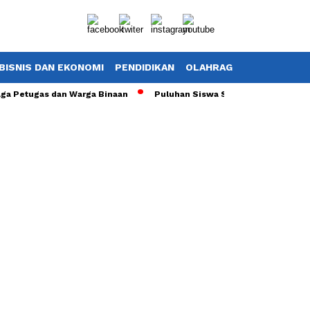
BISNIS DAN EKONOMI
PENDIDIKAN
OLAHRAGA
POTRET TV
 Petugas dan Warga Binaan
Puluhan Siswa SDN 01 Ciherang Dramag