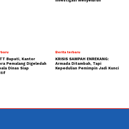
Investigasi Menyeluruh
rbaru
Berita terbaru
TT Bupati, Kantor
KRISIS SAMPAH ENREKANG:
ora Pemalang Digeledah
Armada Ditambah, Tapi
pala Dinas Siap
Kepedulian Pemimpin Jadi Kunci
tif