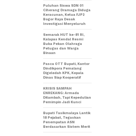
Puluhan Siswa SDN 01
Ciherang Dramaga Diduga
Keracunan, Ketua FJP2
Bogor Raya Desak
Investigasi Menyeluruh
Semarak HUT ke-81 RI,
Kalapas Kendal Resmi
Buka Pekan Olahraga
Petugas dan Warga
Binaan
Pasca OTT Bupati, Kantor
Dindikpora Pemalang
Digeledah KPK, Kepala
Dinas Siap Kooperatif
KRISIS SAMPAH
ENREKANG: Armada
Ditambah, Tapi Kepedulian
Pemimpin Jadi Kunci
Bupati Tasikmalaya Lantik
18 Pejabat, Tegaskan
Penempatan ASN
Berdasarkan Sistem Merit