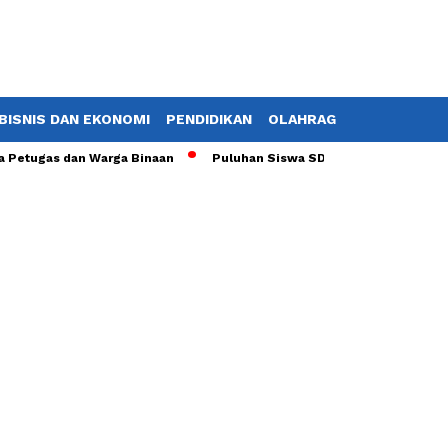
BISNIS DAN EKONOMI
PENDIDIKAN
OLAHRAGA
POTRET TV
tugas dan Warga Binaan
Puluhan Siswa SDN 01 Ciherang Dramaga D