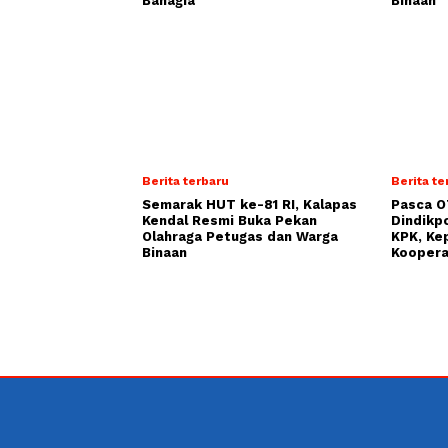
Bahagia
Binaan
Berita terbaru
Berita te
Semarak HUT ke-81 RI, Kalapas
Pasca O
Kendal Resmi Buka Pekan
Dindikp
Olahraga Petugas dan Warga
KPK, Ke
Binaan
Koopera