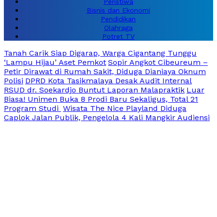
Peristiwa
Bisnis dan Ekonomi
Pendidikan
Olahraga
Potret TV
Tanah Carik Siap Digarap, Warga Cigantang Tunggu
‘Lampu Hijau’ Aset Pemkot
Sopir Angkot Cibeureum –
Petir Dirawat di Rumah Sakit, Diduga Dianiaya Oknum
Polisi
DPRD Kota Tasikmalaya Desak Audit Internal
RSUD dr. Soekardjo Buntut Laporan Malapraktik
Luar
Biasa! Unimen Buka 8 Prodi Baru Sekaligus, Total 21
Program Studi
Wisata The Nice Playland Diduga
Caplok Jalan Publik, Pengelola 4 Kali Mangkir Audiensi