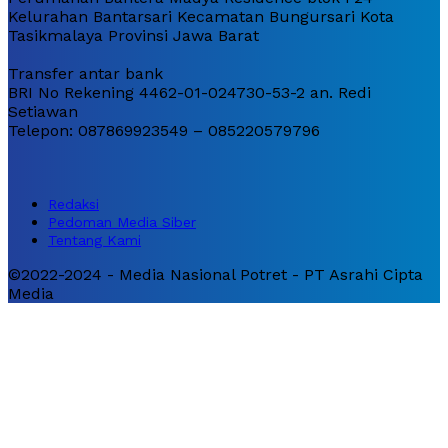
Kelurahan Bantarsari Kecamatan Bungursari Kota
Tasikmalaya Provinsi Jawa Barat
Transfer antar bank
BRI No Rekening 4462-01-024730-53-2 an. Redi
Setiawan
Telepon: 087869923549 – 085220579796
Redaksi
Pedoman Media Siber
Tentang Kami
©2022-2024 - Media Nasional Potret - PT Asrahi Cipta
Media