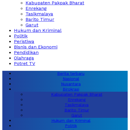
Kabupaten Pakpak Bharat
Enrekang
Tasikmalaya
Barito Timur
Garut
Hukum dan Kriminal
Politik
Peristiwa
Bisnis dan Ekonomi
Pendidikan
Olahraga
Potret TV
Berita terbaru
Nasional
Nusantara
Birokrasi
Kabupaten Pakpak Bharat
Enrekang
Tasikmalaya
Barito Timur
Garut
Hukum dan Kriminal
Politik