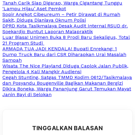
Tanah Carik Siap Digarap, Warga Cigantang Tunggu
‘Lampu Hijau’ Aset Pemkot
Sopir Angkot Cibeureum – Petir Dirawat di Rumah
Sakit, Diduga Dianiaya Oknum Polisi
DPRD Kota Tasikmalaya Desak Audit Internal RSUD dr.
Soekardjo Buntut Laporan Malapraktik
Luar Biasa! Unimen Buka 8 Prodi Baru Sekaligus, Total
21 Program Studi
ARMADA TUA JADI KENDALA! Bupati Enrekang: 1
Dump Truck Baru dari CSR Diharapkan Urai Masalah
Sampah
Wisata The Nice Playland Diduga Caplok Jalan Publik,
Pengelola 4 Kali Mangkir Audiensi
Cegah Stunting, Satgas TMMD Kodim 0612/Tasikmalaya
dan Posyandu Bougenville Bagikan Makanan Bergizi
Dikira Boneka, Warga Pananjung Garut Temukan Mayat
Janin Bayi di Selokan
TINGGALKAN BALASAN