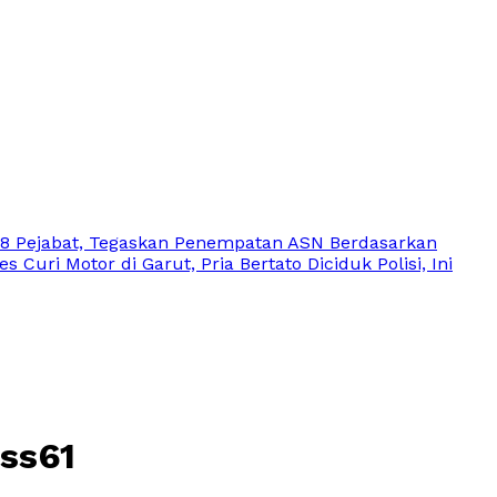
 18 Pejabat, Tegaskan Penempatan ASN Berdasarkan
s Curi Motor di Garut, Pria Bertato Diciduk Polisi, Ini
ss61