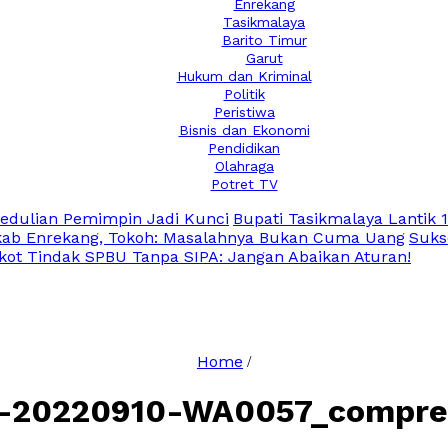
Enrekang
Tasikmalaya
Barito Timur
Garut
Hukum dan Kriminal
Politik
Peristiwa
Bisnis dan Ekonomi
Pendidikan
Olahraga
Potret TV
edulian Pemimpin Jadi Kunci
Bupati Tasikmalaya Lantik
kab Enrekang, Tokoh: Masalahnya Bukan Cuma Uang
Sukse
kot Tindak SPBU Tanpa SIPA: Jangan Abaikan Aturan!
Home
/
-20220910-WA0057_compre