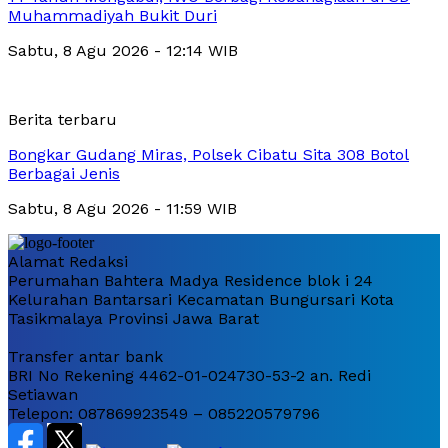
Muhammadiyah Bukit Duri
Sabtu, 8 Agu 2026 - 12:14 WIB
Berita terbaru
Bongkar Gudang Miras, Polsek Cibatu Sita 308 Botol
Berbagai Jenis
Sabtu, 8 Agu 2026 - 11:59 WIB
Alamat Redaksi
Perumahan Bahtera Madya Residence blok i 24
Kelurahan Bantarsari Kecamatan Bungursari Kota
Tasikmalaya Provinsi Jawa Barat
Transfer antar bank
BRI No Rekening 4462-01-024730-53-2 an. Redi
Setiawan
Telepon: 087869923549 – 085220579796