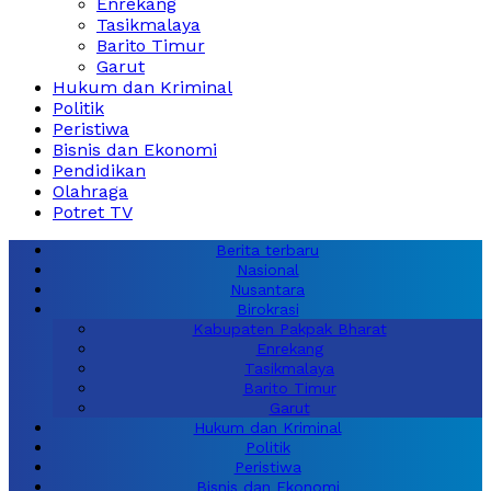
Enrekang
Tasikmalaya
Barito Timur
Garut
Hukum dan Kriminal
Politik
Peristiwa
Bisnis dan Ekonomi
Pendidikan
Olahraga
Potret TV
Berita terbaru
Nasional
Nusantara
Birokrasi
Kabupaten Pakpak Bharat
Enrekang
Tasikmalaya
Barito Timur
Garut
Hukum dan Kriminal
Politik
Peristiwa
Bisnis dan Ekonomi