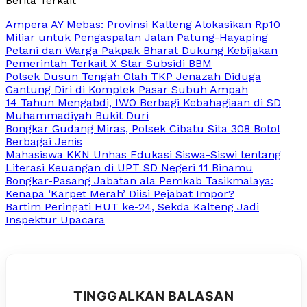
Berita Terkait
Ampera AY Mebas: Provinsi Kalteng Alokasikan Rp10
Miliar untuk Pengaspalan Jalan Patung-Hayaping
Petani dan Warga Pakpak Bharat Dukung Kebijakan
Pemerintah Terkait X Star Subsidi BBM
Polsek Dusun Tengah Olah TKP Jenazah Diduga
Gantung Diri di Komplek Pasar Subuh Ampah
14 Tahun Mengabdi, IWO Berbagi Kebahagiaan di SD
Muhammadiyah Bukit Duri
Bongkar Gudang Miras, Polsek Cibatu Sita 308 Botol
Berbagai Jenis
Mahasiswa KKN Unhas Edukasi Siswa-Siswi tentang
Literasi Keuangan di UPT SD Negeri 11 Binamu
Bongkar-Pasang Jabatan ala Pemkab Tasikmalaya:
Kenapa ‘Karpet Merah’ Diisi Pejabat Impor?
Bartim Peringati HUT ke-24, Sekda Kalteng Jadi
Inspektur Upacara
TINGGALKAN BALASAN