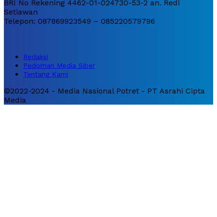
BRI No Rekening 4462-01-024730-53-2 an. Redi
Setiawan
Telepon: 087869923549 – 085220579796
Redaksi
Pedoman Media Siber
Tentang Kami
©2022-2024 - Media Nasional Potret - PT Asrahi Cipta
Media