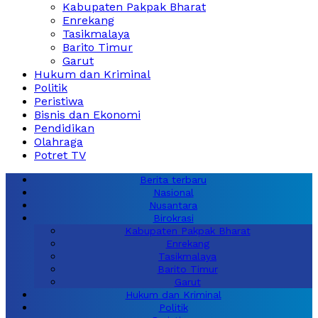
Kabupaten Pakpak Bharat
Enrekang
Tasikmalaya
Barito Timur
Garut
Hukum dan Kriminal
Politik
Peristiwa
Bisnis dan Ekonomi
Pendidikan
Olahraga
Potret TV
Berita terbaru
Nasional
Nusantara
Birokrasi
Kabupaten Pakpak Bharat
Enrekang
Tasikmalaya
Barito Timur
Garut
Hukum dan Kriminal
Politik