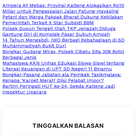
Ampera AY Mebas: Provinsi Kalteng Alokasikan Rp10
Miliar untuk Pengaspalan Jalan Patung-Hayaping
Petani dan Warga Pakpak Bharat Dukung Kebijakan
Pemerintah Terkait X Star Subsidi BBM
Polsek Dusun Tengah Olah TKP Jenazah Diduga
Gantung Diri di Komplek Pasar Subuh Ampah
14 Tahun Mengabdi, IWO Berbagi Kebahagiaan di SD
Muhammadiyah Bukit Duri
Bongkar Gudang Miras, Polsek Cibatu Sita 308 Botol
Berbagai Jenis
Mahasiswa KKN Unhas Edukasi Siswa-Siswi tentang
Literasi Keuangan di UPT SD Negeri 11 Binamu
Bongkar-Pasang Jabatan ala Pemkab Tasikmalaya:
Kenapa ‘Karpet Merah’ Diisi Pejabat Impor?
Bartim Peringati HUT ke-24, Sekda Kalteng Jadi
Inspektur Upacara
TINGGALKAN BALASAN