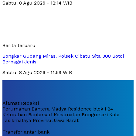
Sabtu, 8 Agu 2026 - 12:14 WIB
Berita terbaru
Bongkar Gudang Miras, Polsek Cibatu Sita 308 Botol
Berbagai Jenis
Sabtu, 8 Agu 2026 - 11:59 WIB
Alamat Redaksi
Perumahan Bahtera Madya Residence blok i 24
Kelurahan Bantarsari Kecamatan Bungursari Kota
Tasikmalaya Provinsi Jawa Barat
Transfer antar bank