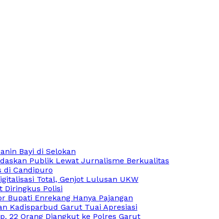
nin Bayi di Selokan
askan Publik Lewat Jurnalisme Berkualitas
s di Candipuro
italisasi Total, Genjot Lulusan UKW
 Diringkus Polisi
r Bupati Enrekang Hanya Pajangan
n Kadisparbud Garut Tuai Apresiasi
p, 22 Orang Diangkut ke Polres Garut