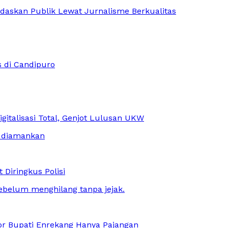
askan Publik Lewat Jurnalisme Berkualitas
s di Candipuro
italisasi Total, Genjot Lulusan UKW
 Diringkus Polisi
r Bupati Enrekang Hanya Pajangan