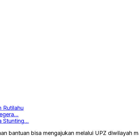
 Rutilahu
Segera…
 Stunting…
n bantuan bisa mengajukan melalui UPZ diwilayah mas