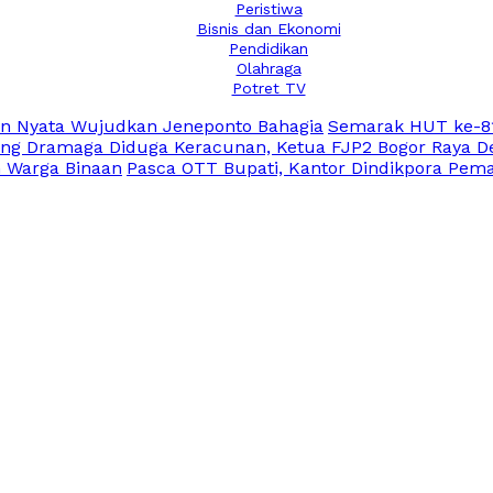
Peristiwa
Bisnis dan Ekonomi
Pendidikan
Olahraga
Potret TV
an Nyata Wujudkan Jeneponto Bahagia
Semarak HUT ke-81
ng Dramaga Diduga Keracunan, Ketua FJP2 Bogor Raya De
n Warga Binaan
Pasca OTT Bupati, Kantor Dindikpora Pema