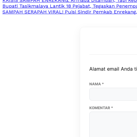
KRISIS SAMPAH ENREKANG: Armada Ditambah, Tapi Kep
Bupati Tasikmalaya Lantik 18 Pejabat, Tegaskan Penemp
SAMPAH SERAPAH VIRAL! Puisi Sindir Pemkab Enrekang
Alamat email Anda ti
NAMA
*
KOMENTAR
*