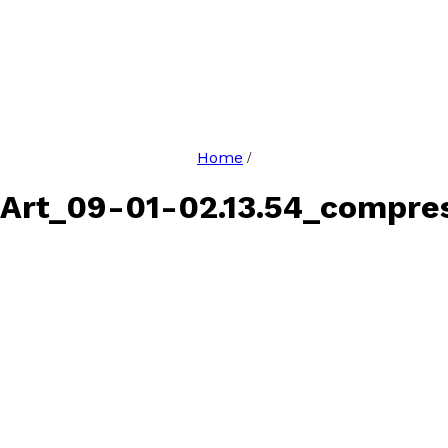
Home
/
sArt_09-01-02.13.54_compre