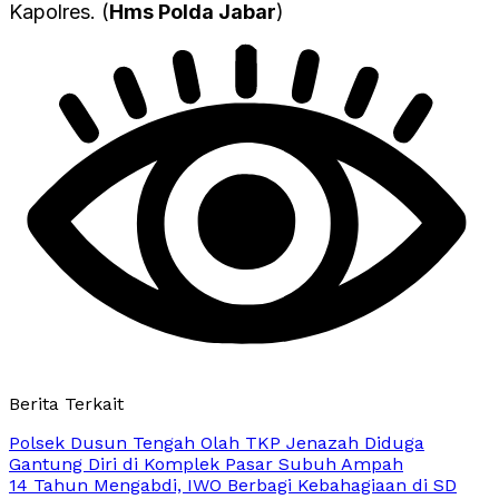
Kapolres. (
Hms Polda Jabar
)
Berita Terkait
Polsek Dusun Tengah Olah TKP Jenazah Diduga
Gantung Diri di Komplek Pasar Subuh Ampah
14 Tahun Mengabdi, IWO Berbagi Kebahagiaan di SD