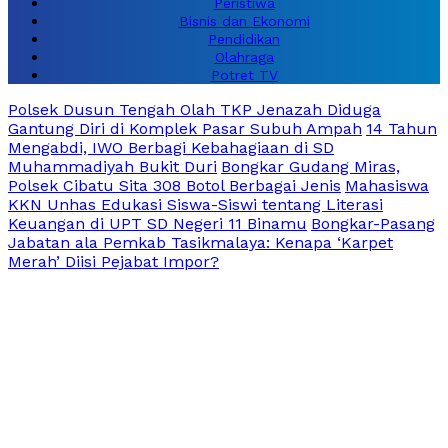
Peristiwa
Bisnis dan Ekonomi
Pendidikan
Olahraga
Potret TV
Polsek Dusun Tengah Olah TKP Jenazah Diduga
Gantung Diri di Komplek Pasar Subuh Ampah
14 Tahun
Mengabdi, IWO Berbagi Kebahagiaan di SD
Muhammadiyah Bukit Duri
Bongkar Gudang Miras,
Polsek Cibatu Sita 308 Botol Berbagai Jenis
Mahasiswa
KKN Unhas Edukasi Siswa-Siswi tentang Literasi
Keuangan di UPT SD Negeri 11 Binamu
Bongkar-Pasang
Jabatan ala Pemkab Tasikmalaya: Kenapa ‘Karpet
Merah’ Diisi Pejabat Impor?