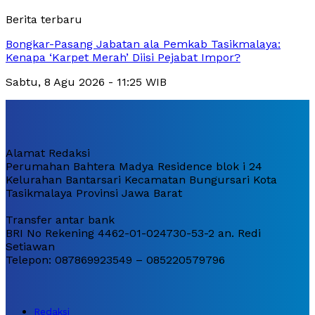
Berita terbaru
Bongkar-Pasang Jabatan ala Pemkab Tasikmalaya:
Kenapa ‘Karpet Merah’ Diisi Pejabat Impor?
Sabtu, 8 Agu 2026 - 11:25 WIB
Alamat Redaksi
Perumahan Bahtera Madya Residence blok i 24
Kelurahan Bantarsari Kecamatan Bungursari Kota
Tasikmalaya Provinsi Jawa Barat
Transfer antar bank
BRI No Rekening 4462-01-024730-53-2 an. Redi
Setiawan
Telepon: 087869923549 – 085220579796
Redaksi