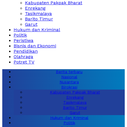
Kabupaten Pakpak Bharat
Enrekang
Tasikmalaya
Barito Timur
Garut
Hukum dan Kriminal
Politik
Peristiwa
Bisnis dan Ekonomi
Pendidikan
Olahraga
Potret TV
Berita terbaru
Nasional
Nusantara
Birokrasi
Kabupaten Pakpak Bharat
Enrekang
Tasikmalaya
Barito Timur
Garut
Hukum dan Kriminal
Politik