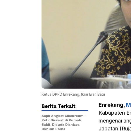
Ketua DPRD Enrekang, Ikrar Eran Batu
Enrekang,
M
Berita Terkait
Kabupaten En
Sopir Angkot Cibeureum –
mengenai ang
Petir Dirawat di Rumah
Sakit, Diduga Dianiaya
Jabatan (Ruj
Oknum Polisi