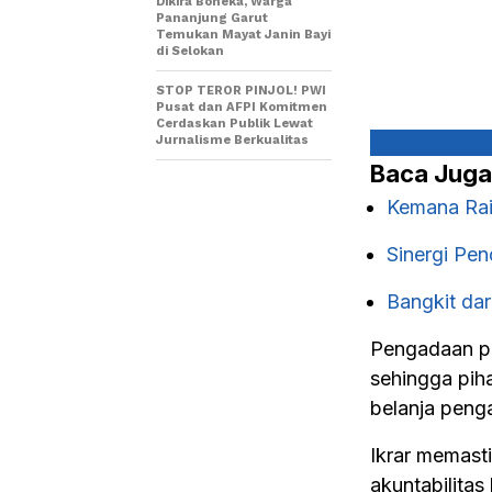
Dikira Boneka, Warga
Pananjung Garut
Temukan Mayat Janin Bayi
di Selokan
STOP TEROR PINJOL! PWI
Pusat dan AFPI Komitmen
Cerdaskan Publik Lewat
Jurnalisme Berkualitas
Baca Juga
Kemana Rai
Sinergi Pe
Bangkit da
Pengadaan pe
sehingga pi
belanja peng
Ikrar memasti
akuntabilita