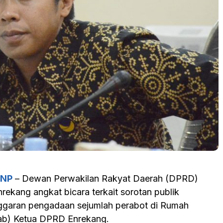
NP
– Dewan Perwakilan Rakyat Daerah (DPRD)
rekang angkat bicara terkait sorotan publik
garan pengadaan sejumlah perabot di Rumah
ab) Ketua DPRD Enrekang.