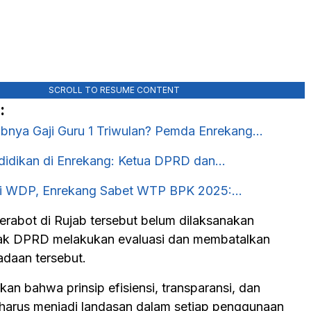
SCROLL TO RESUME CONTENT
:
bnya Gaji Guru 1 Triwulan? Pemda Enrekang…
ndidikan di Enrekang: Ketua DPRD dan…
ri WDP, Enrekang Sabet WTP BPK 2025:…
rabot di Rujab tersebut belum dilaksanakan
hak DPRD melakukan evaluasi dan membatalkan
adaan tersebut.
kan bahwa prinsip efisiensi, transparansi, dan
s harus menjadi landasan dalam setiap penggunaan