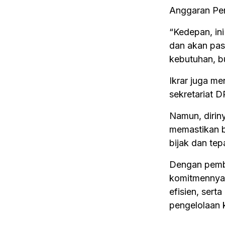
Anggaran Pe
“Kedepan, ini
dan akan past
kebutuhan, bu
Ikrar juga m
sekretariat 
Namun, dirin
memastikan b
bijak dan tep
Dengan pemb
komitmennya 
efisien, sert
pengelolaan 