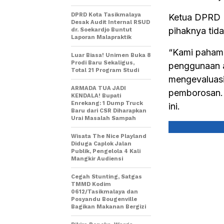
DPRD Kota Tasikmalaya
Ketua DPRD E
Desak Audit Internal RSUD
pihaknya tid
dr. Soekardjo Buntut
Laporan Malapraktik
“Kami paham
Luar Biasa! Unimen Buka 8
Prodi Baru Sekaligus,
penggunaan a
Total 21 Program Studi
mengevaluasi
ARMADA TUA JADI
pemborosan. K
KENDALA! Bupati
Enrekang: 1 Dump Truck
ini.
Baru dari CSR Diharapkan
Urai Masalah Sampah
Wisata The Nice Playland
Diduga Caplok Jalan
Publik, Pengelola 4 Kali
Mangkir Audiensi
Cegah Stunting, Satgas
TMMD Kodim
0612/Tasikmalaya dan
Posyandu Bougenville
Bagikan Makanan Bergizi