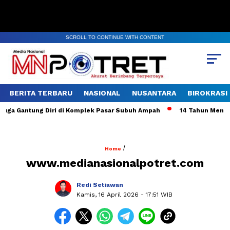
SCROLL TO CONTINUE WITH CONTENT
BERITA TERBARU
NASIONAL
NUSANTARA
BIROKRASI
ga Gantung Diri di Komplek Pasar Subuh Ampah
14 Tahun Mengabd
/
Home
www.medianasionalpotret.com
Redi Setiawan
Kamis, 16 April 2026
- 17:51 WIB