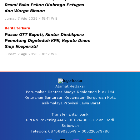
Resmi Buka Pekan Olahraga Petugas
dan Warga Binaan
Jumat, 7 Agu 2026 - 18:41 WIB
Berita terbaru
Pasca OTT Bupati, Kantor Dindikpora
Pemalang Digeledah KPK, Kepala Dinas
Siap Kooperatif
Jumat, 7 Agu 2026 - 18:12 WIB
Alamat Redaksi
Perumahan Bahtera Madya Residence blok i 24
Kelurahan Bantarsari Kecamatan Bungursari Kota
Tasikmalaya Provinsi Jawa Barat
Transfer antar bank
BRI No Rekening 4462-01-024730-53-2 an. Redi
Setiawan
Telepon: 087869923549 – 085220579796