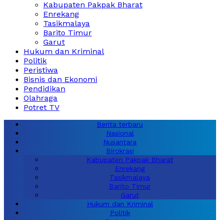
Kabupaten Pakpak Bharat
Enrekang
Tasikmalaya
Barito Timur
Garut
Hukum dan Kriminal
Politik
Peristiwa
Bisnis dan Ekonomi
Pendidikan
Olahraga
Potret TV
Berita terbaru
Nasional
Nusantara
Birokrasi
Kabupaten Pakpak Bharat
Enrekang
Tasikmalaya
Barito Timur
Garut
Hukum dan Kriminal
Politik