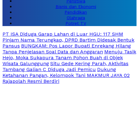
Peristiwa
Bisnis dan Ekonomi
Pendidikan
Olahraga
Potret TV
PT ISA Diduga Garap Lahan di Luar HGU: 117 SHM
Pinjam Nama Terungkap, DPRD Bartim Didesak Bentuk
Pansus
BUNGKAM: Pos Lapor Bupati Enrekang Hilang
Tanpa Penjelasan Soal Data dan Anggaran
Menuju Tasik
Hejo, Moka Sukapura Tanam Pohon Buah di Objek
Wisata Galunggung
Situ Gede Kering Parah, Aktivitas
Tambang Galian C Diduga Jadi Pemicu
Dukung
Ketahanan Pangan, Kelompok Tani MAKMUR JAYA 02
Rajapolah Resmi Berdiri