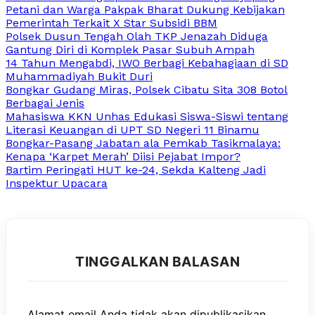
Petani dan Warga Pakpak Bharat Dukung Kebijakan
Pemerintah Terkait X Star Subsidi BBM
Polsek Dusun Tengah Olah TKP Jenazah Diduga
Gantung Diri di Komplek Pasar Subuh Ampah
14 Tahun Mengabdi, IWO Berbagi Kebahagiaan di SD
Muhammadiyah Bukit Duri
Bongkar Gudang Miras, Polsek Cibatu Sita 308 Botol
Berbagai Jenis
Mahasiswa KKN Unhas Edukasi Siswa-Siswi tentang
Literasi Keuangan di UPT SD Negeri 11 Binamu
Bongkar-Pasang Jabatan ala Pemkab Tasikmalaya:
Kenapa ‘Karpet Merah’ Diisi Pejabat Impor?
Bartim Peringati HUT ke-24, Sekda Kalteng Jadi
Inspektur Upacara
TINGGALKAN BALASAN
Alamat email Anda tidak akan dipublikasikan.