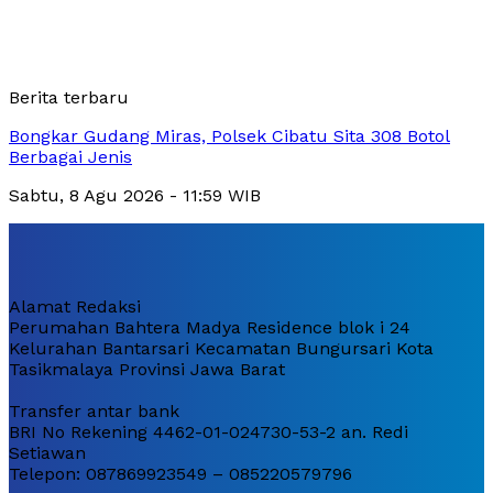
Berita terbaru
Bongkar Gudang Miras, Polsek Cibatu Sita 308 Botol
Berbagai Jenis
Sabtu, 8 Agu 2026 - 11:59 WIB
Alamat Redaksi
Perumahan Bahtera Madya Residence blok i 24
Kelurahan Bantarsari Kecamatan Bungursari Kota
Tasikmalaya Provinsi Jawa Barat
Transfer antar bank
BRI No Rekening 4462-01-024730-53-2 an. Redi
Setiawan
Telepon: 087869923549 – 085220579796