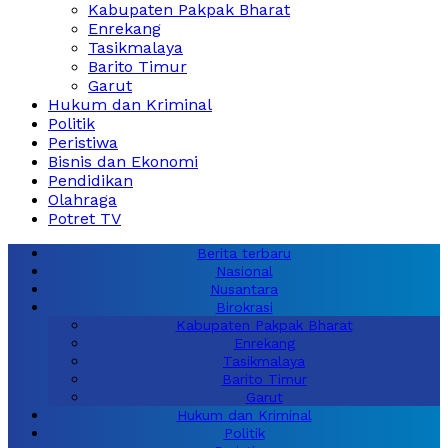
Kabupaten Pakpak Bharat
Enrekang
Tasikmalaya
Barito Timur
Garut
Hukum dan Kriminal
Politik
Peristiwa
Bisnis dan Ekonomi
Pendidikan
Olahraga
Potret TV
Berita terbaru
Nasional
Nusantara
Birokrasi
Kabupaten Pakpak Bharat
Enrekang
Tasikmalaya
Barito Timur
Garut
Hukum dan Kriminal
Politik