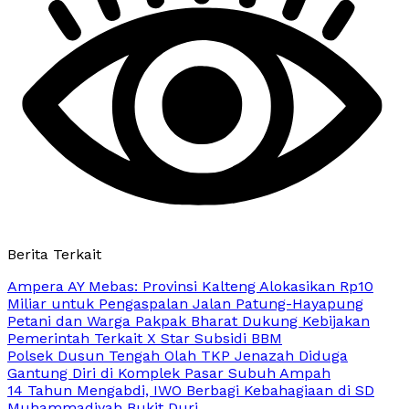
Berita Terkait
Ampera AY Mebas: Provinsi Kalteng Alokasikan Rp10
Miliar untuk Pengaspalan Jalan Patung-Hayapung
Petani dan Warga Pakpak Bharat Dukung Kebijakan
Pemerintah Terkait X Star Subsidi BBM
Polsek Dusun Tengah Olah TKP Jenazah Diduga
Gantung Diri di Komplek Pasar Subuh Ampah
14 Tahun Mengabdi, IWO Berbagi Kebahagiaan di SD
Muhammadiyah Bukit Duri