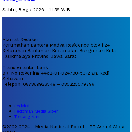
Sabtu, 8 Agu 2026 - 11:59 WIB
Alamat Redaksi
Perumahan Bahtera Madya Residence blok i 24
Kelurahan Bantarsari Kecamatan Bungursari Kota
Tasikmalaya Provinsi Jawa Barat
Transfer antar bank
BRI No Rekening 4462-01-024730-53-2 an. Redi
Setiawan
Telepon: 087869923549 – 085220579796
Redaksi
Pedoman Media Siber
Tentang Kami
©2022-2024 - Media Nasional Potret - PT Asrahi Cipta