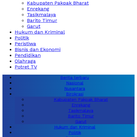
Kabupaten Pakpak Bharat
Enrekang
Tasikmalaya
Barito Timur
Garut
Hukum dan Kriminal
Politik
Peristiwa
Bisnis dan Ekonomi
Pendidikan
Olahraga
Potret TV
Berita terbaru
Nasional
Nusantara
Birokrasi
Kabupaten Pakpak Bharat
Enrekang
Tasikmalaya
Barito Timur
Garut
Hukum dan Kriminal
Politik