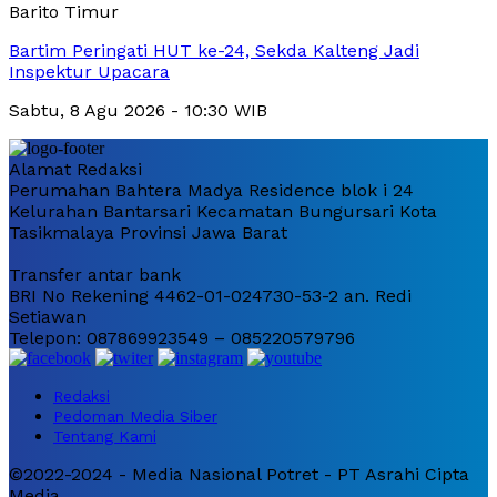
Barito Timur
Bartim Peringati HUT ke-24, Sekda Kalteng Jadi
Inspektur Upacara
Sabtu, 8 Agu 2026 - 10:30 WIB
Alamat Redaksi
Perumahan Bahtera Madya Residence blok i 24
Kelurahan Bantarsari Kecamatan Bungursari Kota
Tasikmalaya Provinsi Jawa Barat
Transfer antar bank
BRI No Rekening 4462-01-024730-53-2 an. Redi
Setiawan
Telepon: 087869923549 – 085220579796
Redaksi
Pedoman Media Siber
Tentang Kami
©2022-2024 - Media Nasional Potret - PT Asrahi Cipta
Media