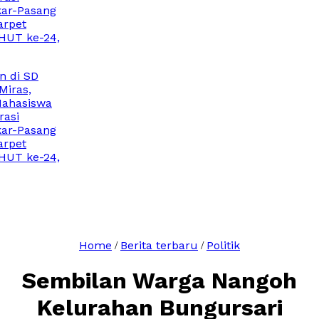
Pasang
et
T ke-24,
i SD
as,
asiswa
i
Pasang
et
T ke-24,
Home
Berita terbaru
Politik
/
/
Sembilan Warga Nangoh
Kelurahan Bungursari