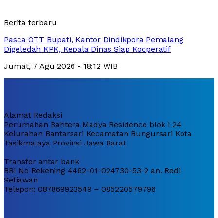
Berita terbaru
Pasca OTT Bupati, Kantor Dindikpora Pemalang
Digeledah KPK, Kepala Dinas Siap Kooperatif
Jumat, 7 Agu 2026 - 18:12 WIB
Alamat Redaksi
Perumahan Bahtera Madya Residence blok i 24
Kelurahan Bantarsari Kecamatan Bungursari Kota
Tasikmalaya Provinsi Jawa Barat
Transfer antar bank
BRI No Rekening 4462-01-024730-53-2 an. Redi
Setiawan
Telepon: 087869923549 – 085220579796