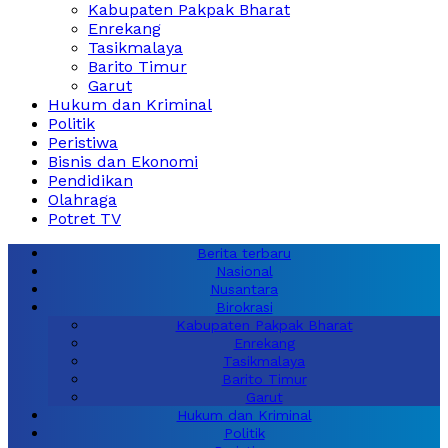
Kabupaten Pakpak Bharat
Enrekang
Tasikmalaya
Barito Timur
Garut
Hukum dan Kriminal
Politik
Peristiwa
Bisnis dan Ekonomi
Pendidikan
Olahraga
Potret TV
Berita terbaru
Nasional
Nusantara
Birokrasi
Kabupaten Pakpak Bharat
Enrekang
Tasikmalaya
Barito Timur
Garut
Hukum dan Kriminal
Politik