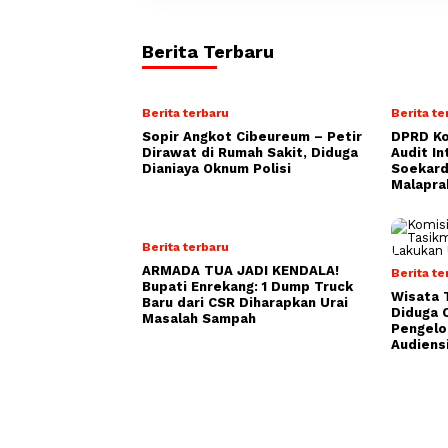
Berita Terbaru
Berita terbaru
Berita te
Sopir Angkot Cibeureum – Petir
DPRD Ko
Dirawat di Rumah Sakit, Diduga
Audit In
Dianiaya Oknum Polisi
Soekard
Malapra
Berita terbaru
ARMADA TUA JADI KENDALA!
Berita te
Bupati Enrekang: 1 Dump Truck
Wisata 
Baru dari CSR Diharapkan Urai
Diduga C
Masalah Sampah
Pengelol
Audiens