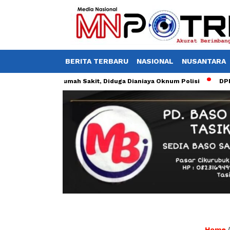
BERITA TERBARU
NASIONAL
NUSANTARA
r Dirawat di Rumah Sakit, Diduga Dianiaya Oknum Polisi
DPRD Kota
Home