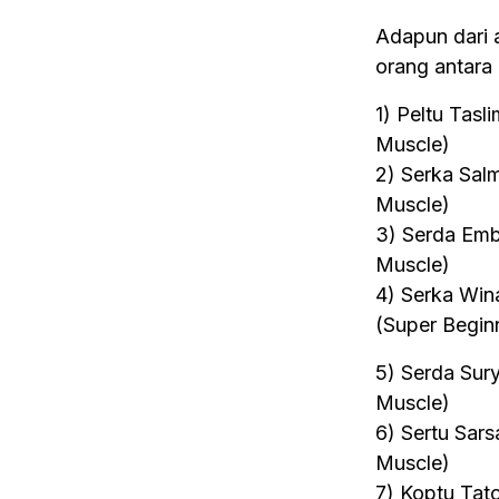
Adapun dari 
orang antara l
1) Peltu Tas
Muscle)
2) Serka Sal
Muscle)
3) Serda Emb
Muscle)
4) Serka Win
(Super Begin
5) Serda Sur
Muscle)
6) Sertu Sar
Muscle)
7) Koptu Tat