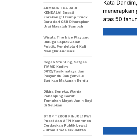
Kata Dandim,
ARMADA TUA JADI
menerapkan g
KENDALA! Bupati
Enrekang: 1 Dump Truck
atas 50 tahu
Baru dari CSR Diharapkan
Urai Masalah Sampah
Wisata The Nice Playland
Diduga Caplok Jalan
Publik, Pengelola 4 Kali
Mangkir Audiensi
Cegah Stunting, Satgas
TMMD Kodim
0612/Tasikmalaya dan
Posyandu Bougenville
Bagikan Makanan Bergizi
Dikira Boneka, Warga
Pananjung Garut
Temukan Mayat Janin Bayi
di Selokan
STOP TEROR PINJOL! PWI
Pusat dan AFPI Komitmen
Cerdaskan Publik Lewat
Jurnalisme Berkualitas