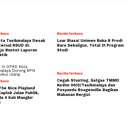
rbaru
Berita terbaru
ta Tasikmalaya Desak
Luar Biasa! Unimen Buka 8 Prodi
ternal RSUD dr.
Baru Sekaligus, Total 21 Program
jo Buntut Laporan
Studi
ktik
Berita terbaru
Cegah Stunting, Satgas TMMD
rbaru
Kodim 0612/Tasikmalaya dan
The Nice Playland
Posyandu Bougenville Bagikan
aplok Jalan Publik,
Makanan Bergizi
a 4 Kali Mangkir
i