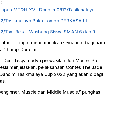
:
utupan MTQH XVI, Dandim 0612/Tasikmalaya…
12/Tasikmalaya Buka Lomba PERKASA III…
12/Tsm Bekali Wasbang Siswa SMAN 6 dan 9…
atan ini dapat menumbuhkan semangat bagi para
a,” harap Dandim.
u, Deni Tesyamadya perwakilan Juri Master Pro
nesia menjelaskan, pelaksanaan Contes The Jade
 Dandim Tasikmalaya Cup 2022 yang akan dibagi
as.
 Benginner, Muscle dan Middle Muscle,” pungkas