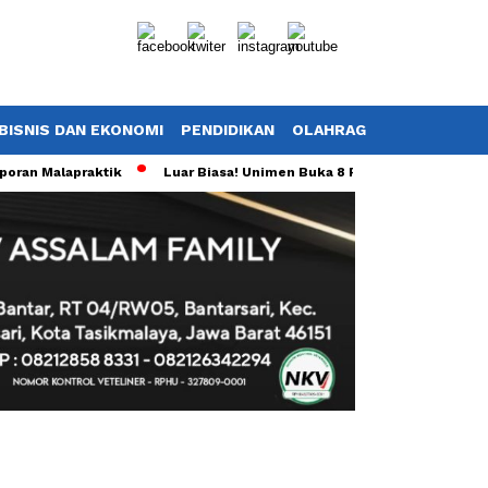
BISNIS DAN EKONOMI
PENDIDIKAN
OLAHRAGA
POTRET TV
 Malapraktik
Luar Biasa! Unimen Buka 8 Prodi Baru Sekaligus, Tot