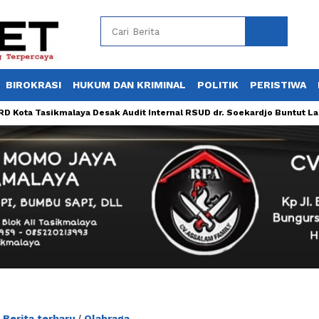
BIROKRASI
HUKUM DAN KRIMINAL
POLITIK
PERISTIWA
 Tasikmalaya Desak Audit Internal RSUD dr. Soekardjo Buntut Laporan
Berita terbaru
Olahraga
/
/