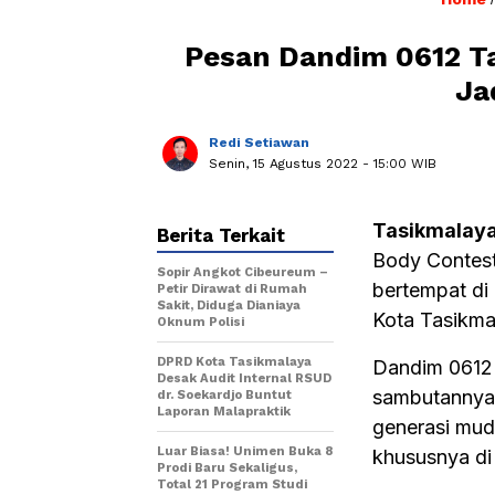
Pesan Dandim 0612 Ta
Ja
Redi Setiawan
Senin, 15 Agustus 2022
- 15:00 WIB
Tasikmalay
Berita Terkait
Body Contest
Sopir Angkot Cibeureum –
bertempat di
Petir Dirawat di Rumah
Sakit, Diduga Dianiaya
Kota Tasikma
Oknum Polisi
DPRD Kota Tasikmalaya
Dandim 0612 
Desak Audit Internal RSUD
sambutannya 
dr. Soekardjo Buntut
Laporan Malapraktik
generasi mud
Luar Biasa! Unimen Buka 8
khususnya di
Prodi Baru Sekaligus,
Total 21 Program Studi