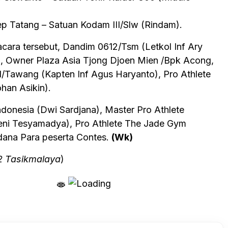
p Tatang – Satuan Kodam III/Slw (Rindam).
acara tersebut, Dandim 0612/Tsm (Letkol Inf Ary
P), Owner Plaza Asia Tjong Djoen Mien /Bpk Acong,
1/Tawang (Kapten Inf Agus Haryanto), Pro Athlete
han Asikin).
ndonesia (Dwi Sardjana), Master Pro Athlete
eni Tesyamadya), Pro Athlete The Jade Gym
dana Para peserta Contes.
(Wk)
2 Tasikmalaya
)