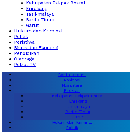
Kabupaten Pakpak Bharat
Enrekang
Tasikmalaya
Barito Timur
Garut
Hukum dan Kriminal
Politik
Peristiwa
Bisnis dan Ekonomi
Pendidikan
Olahraga
Potret TV
Berita terbaru
Nasional
Nusantara
Birokrasi
Kabupaten Pakpak Bharat
Enrekang
Tasikmalaya
Barito Timur
Garut
Hukum dan Kriminal
Politik