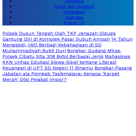
Peristiwa
Bisnis dan Ekonomi
Pendidikan
Olahraga
Potret TV
Polsek Dusun Tengah Olah TKP Jenazah Diduga
Gantung Diri di Komplek Pasar Subuh Ampah
14 Tahun
Mengabdi, IWO Berbagi Kebahagiaan di SD
Muhammadiyah Bukit Duri
Bongkar Gudang Miras,
Polsek Cibatu Sita 308 Botol Berbagai Jenis
Mahasiswa
KKN Unhas Edukasi Siswa-Siswi tentang Literasi
Keuangan di UPT SD Negeri 11 Binamu
Bongkar-Pasang
Jabatan ala Pemkab Tasikmalaya: Kenapa ‘Karpet
Merah’ Diisi Pejabat Impor?