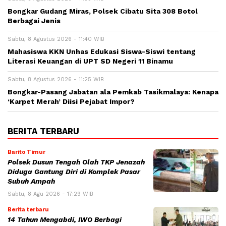
Bongkar Gudang Miras, Polsek Cibatu Sita 308 Botol
Berbagai Jenis
Sabtu, 8 Agustus 2026 - 11:40 WIB
Mahasiswa KKN Unhas Edukasi Siswa-Siswi tentang
Literasi Keuangan di UPT SD Negeri 11 Binamu
Sabtu, 8 Agustus 2026 - 11:25 WIB
Bongkar-Pasang Jabatan ala Pemkab Tasikmalaya: Kenapa
‘Karpet Merah’ Diisi Pejabat Impor?
BERITA TERBARU
Barito Timur
Polsek Dusun Tengah Olah TKP Jenazah
Diduga Gantung Diri di Komplek Pasar
Subuh Ampah
Sabtu, 8 Agu 2026 - 17:29 WIB
Berita terbaru
14 Tahun Mengabdi, IWO Berbagi