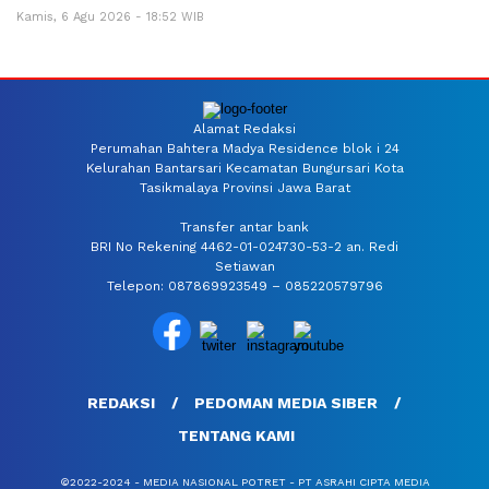
Kamis, 6 Agu 2026 - 18:52 WIB
Alamat Redaksi
Perumahan Bahtera Madya Residence blok i 24
Kelurahan Bantarsari Kecamatan Bungursari Kota
Tasikmalaya Provinsi Jawa Barat
Transfer antar bank
BRI No Rekening 4462-01-024730-53-2 an. Redi
Setiawan
Telepon: 087869923549 – 085220579796
REDAKSI
PEDOMAN MEDIA SIBER
TENTANG KAMI
©2022-2024 - MEDIA NASIONAL POTRET - PT ASRAHI CIPTA MEDIA