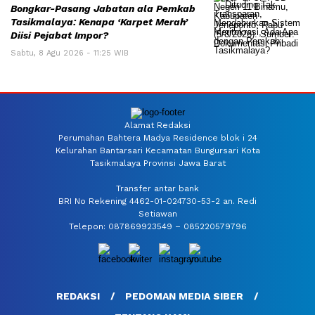
Bongkar-Pasang Jabatan ala Pemkab
Tasikmalaya: Kenapa ‘Karpet Merah’
Diisi Pejabat Impor?
Sabtu, 8 Agu 2026 - 11:25 WIB
Alamat Redaksi
Perumahan Bahtera Madya Residence blok i 24
Kelurahan Bantarsari Kecamatan Bungursari Kota
Tasikmalaya Provinsi Jawa Barat
Transfer antar bank
BRI No Rekening 4462-01-024730-53-2 an. Redi
Setiawan
Telepon: 087869923549 – 085220579796
REDAKSI
PEDOMAN MEDIA SIBER