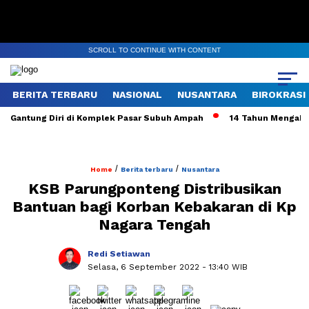
SCROLL TO CONTINUE WITH CONTENT
BERITA TERBARU
NASIONAL
NUSANTARA
BIROKRASI
Gantung Diri di Komplek Pasar Subuh Ampah
14 Tahun Mengabdi, 
/
/
Home
Berita terbaru
Nusantara
KSB Parungponteng Distribusikan
Bantuan bagi Korban Kebakaran di Kp
Nagara Tengah
Redi Setiawan
Selasa, 6 September 2022
- 13:40 WIB